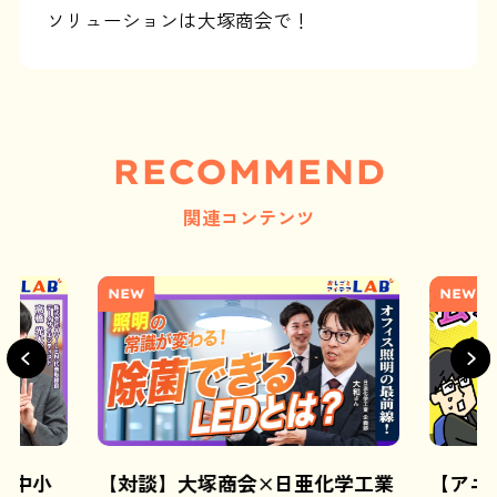
ソリューションは大塚商会で！
RECOMMEND
関連コンテンツ
NEW
NEW
N 中小
【対談】大塚商会×日亜化学工業
【アニ