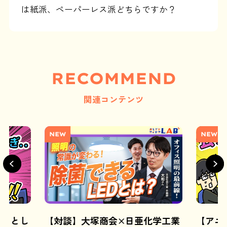
は紙派、ペーパーレス派どちらですか？
RECOMMEND
関連コンテンツ
NEW
NEW
ようとし
【対談】大塚商会×日亜化学工業
【アニ