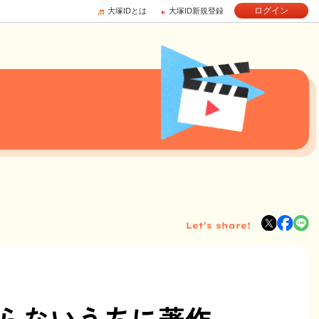
ログイン
大塚IDとは
大塚ID新規登録
Let’s share!
知らないうちに著作