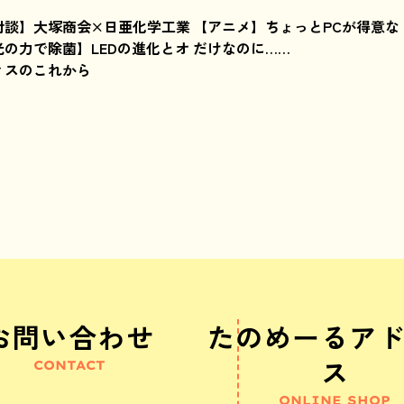
対談】大塚商会×日亜化学工業
【アニメ】ちょっとPCが得意な
光の力で除菌】LEDの進化とオ
だけなのに……
ィスのこれから
お問い合わせ
たのめーるア
ス
CONTACT
ONLINE SHOP