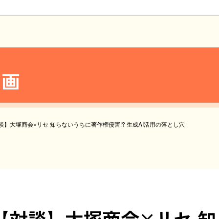
動画
談】大塚商会×リセ 知らないうちに著作権侵害!? 生成AI活用の落とし穴
【対談】大塚商会×リセ 