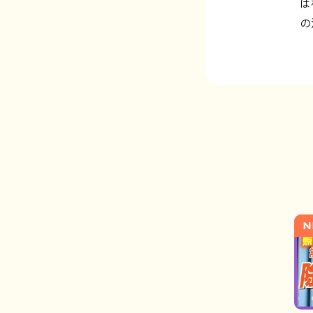
は
の
N