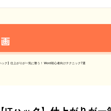
動画
Tハック】仕上がりが一気に整う！ Word初心者向けテクニック7選
【ITハック】仕上がりが一気