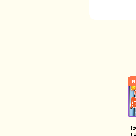
N
【
【