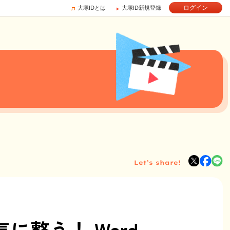
ログイン
大塚IDとは
大塚ID新規登録
Let’s share!
に整う！ Word