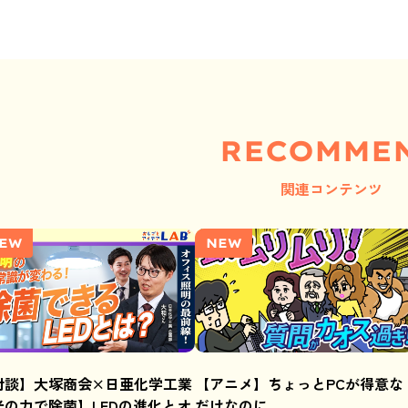
RECOMME
関連コンテンツ
EW
NEW
対談】大塚商会×日亜化学工業
【アニメ】ちょっとPCが得意な
光の力で除菌】LEDの進化とオ
だけなのに……