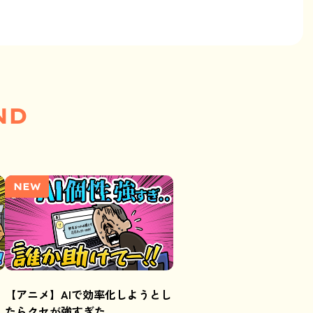
ND
NEW
【アニメ】AIで効率化しようとし
たらクセが強すぎた……