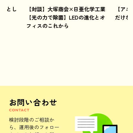
ようとし
【対談】大塚商会×日亜化学工業
【アニ
【光の力で除菌】LEDの進化とオ
だけな
フィスのこれから
お問い合わせ
CONTACT
検討段階のご相談か
ら、
運用後のフォロー