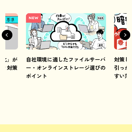
NEW
視化」が
自社環境に適したファイルサーバ
対策し
ティ対策
ー・オンラインストレージ選びの
引っか
道
ポイント
すい落