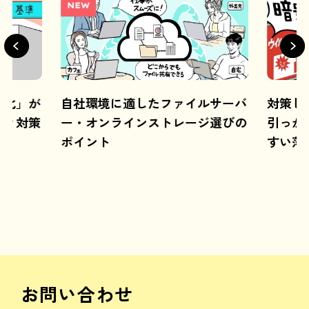
NEW
視化」が
自社環境に適したファイルサーバ
対策し
ティ対策
ー・オンラインストレージ選びの
引っか
道
ポイント
すい落
お問い合わせ