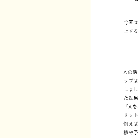
今回は
上する
AIの
ップは
しまし
た効
「AI
リッ
例えば
移や