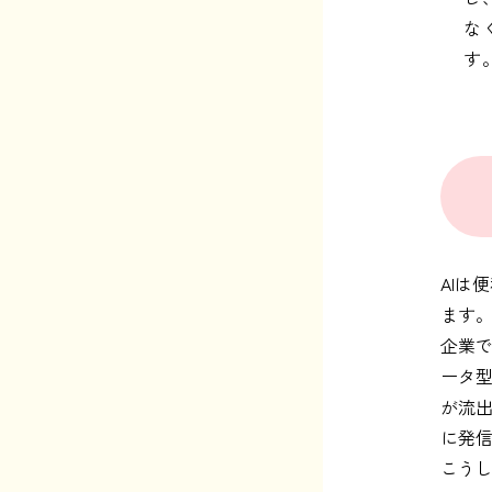
な
す
AIは
ます
企業
ータ型
が流出
に発
こうし