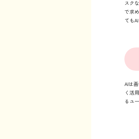
スクな
で求
てもA
AIは
く活用
るユ