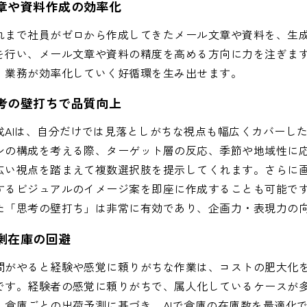
章や資料作成の効率化
れまで社員がゼロから作成してきたメール文章や資料を、生成
を行い、メール文章や資料の精度を高める方向に力を注ぎます
、業務が効率化していく好循環を生み出せます。
考の壁打ちで品質向上
成AIは、自分だけでは見落としがちな視点も幅広くカバーし
シの構成を考える際、ターゲット層の反応、季節や地域性に
広い視点を踏まえて複数選択肢を提示してくれます。さらに画
するビジュアルのイメージ案を即座に作成することも可能です
た「思考の壁打ち」は非常に有効であり、企画力・表現力の
剰在庫の回避
間がやると経験や感覚に頼りがちな作業は、コストの肥大化
です。経験者の感覚に頼りがちで、属人化しているケースが多
、倉庫ごとの出荷予測に基づき、AIで倉庫の在庫数を最適化