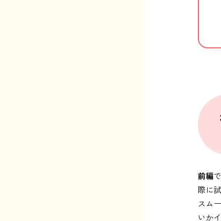
前編
際に
スム
いか