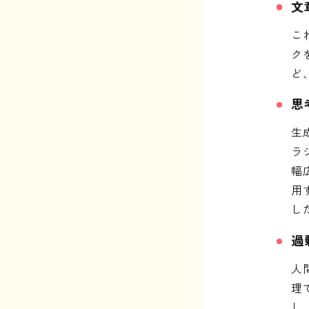
文
こ
ク
ど
思
生
ラ
幅
用
し
過
人
理
し