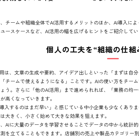
、チームや組織全体でAI活用するメリットのほか、AI導入に
ユースケースなど、AI活用の幅を広げるヒントをご紹介してい
個人の工夫を“組織の仕組
活用は、文章の生成や要約、アイデア出しといった「まずは自
「チームで使えるようになる」ことです。AIの使い方をチー
ょう。さらに「他のAI活用」まで進められれば、「業務の均
果が高くなっていきます。
を導入するのはまだ早い」と感じている中小企業も少なくあり
トは大きく、小さく始めて大きな効果を狙えます。
、AIに大量のデータを学習させることでデータの中から統計
予測を立てることもできます。店舗別の売上や製品カテゴリー