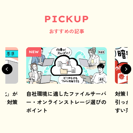
PICKUP
おすすめの記事
NEW
視化」が
自社環境に適したファイルサーバ
対策し
ティ対策
ー・オンラインストレージ選びの
引っか
道
ポイント
すい落