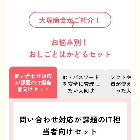
大塚商会がご紹介！
お悩み別！
おしごとはかどるセット
問い合わせ対応
ID・パスワード
ソフトや周
が課題の
IT担当
を安全に
管理し
器が
使えな
者向けセット
たい人向け
った人向
問い合わせ対応が課題のIT担
当者向けセット