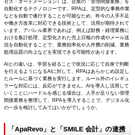
セス・オートメーション）は、企業の「管理間接業務」を
自動化するテクノロジーです。RPAは、定型的な事務作業
などを自動で遂行することが可能なため、昨今の人手不足
や働き方改革に対応できる技術として、活用が期待されて
います。アパレル業界であれば、例えば財務・経理業務に
おける集計処理、定型化された売上日報の作成やメール送
信を自動化することで、業務効率化や人件費の削減、業務
処理品質の向上などを実現できる可能性があります。
AIとの違いは、学習を経ることで状況に応じて自身で判断
を行えるようになるAIに対して、RPAはあらかじめ設定し
たルールに基づく業務を実行します。ルール外のイレギュ
ラーな対応には、反応ができません。AIを導入し活用して
いくことにハードルを感じる場合は、人手が足りない管理
間接業務を整理して、RPAを導入することで、デジタル化
の一歩を検討してみてはいかがでしょうか。
「ApaRevo」と「SMILE 会計」の連携