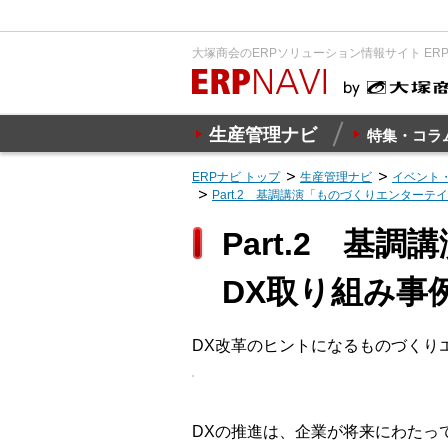
大塚商会のERPソリューション情報サイト ER
生産管理ナビ
特集・コラ
ERPナビ トップ
生産管理ナビ
イベント
Part.2 基調講演「ものづくりエンター
Part.2 
DX取り組み
DX改革のヒントになるものづくり
DXの推進は、企業が将来にわたっ