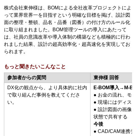
株式会社東伸様は、BOMによる全社改革プロジェクトによ
って業界世界一を目指すという明確な目標を掲げ、設計図
面の整理・整頓、品名・品番（図番）の付け方のルール化
に取り組まれました。BOM管理ツールの導入にあたって
は、社員の意識改革や導入体制の構築なども積極的に行わ
れました結果、設計の超高効率化・超高速化を実現してお
られます。
もっと聞きたいこんなこと
参加者からの質問
東伸様 回答
DX化の観点から、より具体的に社内
E-BOM導入→M-B
で取り組んだ事例を教えてくださ
● お金の流れ、モ
い。
● 現場にはディス
● 設計図面の画像
状態で共有する
今後
● CAD/CAM連