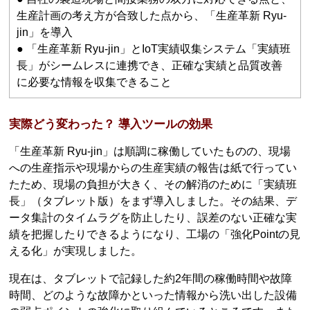
生産計画の考え方が合致した点から、「生産革新 Ryu-
jin」を導入
● 「生産革新 Ryu-jin」とIoT実績収集システム「実績班
長」がシームレスに連携でき、正確な実績と品質改善
に必要な情報を収集できること
実際どう変わった？ 導入ツールの効果
「生産革新 Ryu-jin」は順調に稼働していたものの、現場
への生産指示や現場からの生産実績の報告は紙で行ってい
たため、現場の負担が大きく、その解消のために「実績班
長」（タブレット版）をまず導入しました。その結果、デ
ータ集計のタイムラグを防止したり、誤差のない正確な実
績を把握したりできるようになり、工場の「強化Pointの見
える化」が実現しました。
現在は、タブレットで記録した約2年間の稼働時間や故障
時間、どのような故障かといった情報から洗い出した設備