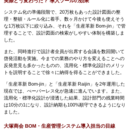
実際どう変わった？ 導入ツールの効果
システム化の準備段階で、20万枚もあった設計図面の整
理・整頓・ルール化に着手。数ヶ月かけて今後も使えそう
な1万枚以下に絞り込み、それを「生産革新 Bom-jin」で管
理することで、設計図面の検索がしやすい体制を構築しま
した。
また、同時進行で設計者全員が出席する会議を数回開いて
啓発活動を実施。今までの業務のやり方を変えることへの
反発意見も多かったものの、流用化・標準化設計のメリッ
トを説明することで徐々に納得を得ることができました。
「生産革新 Bom-jin」と「生産革新 Raijin」を2年運用した
現在では、ぺーパーレス化が急速に進んでいます。また、
流用化・標準化設計が浸透した結果、設計部門の残業時間
は10分の1になり、設計納期も100%順守できるようになり
ました。
大塚商会 BOM・生産管理システム導入担当の目線