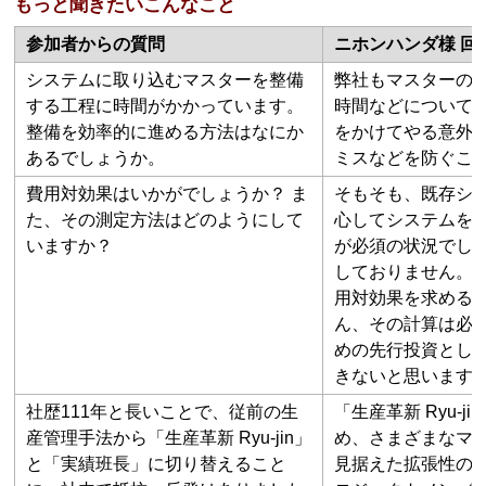
もっと聞きたいこんなこと
参加者からの質問
ニホンハンダ様 回
システムに取り込むマスターを整備
弊社もマスターの
する工程に時間がかかっています。
時間などについて
整備を効率的に進める方法はなにか
をかけてやる意外
あるでしょうか。
ミスなどを防ぐこ
費用対効果はいかがでしょうか？ ま
そもそも、既存シ
た、その測定方法はどのようにして
心してシステムを
いますか？
が必須の状況でし
しておりません。
用対効果を求める
ん、その計算は必
めの先行投資とし
きないと思います
社歴111年と長いことで、従前の生
「生産革新 Ryu-
産管理手法から「生産革新 Ryu-jin」
め、さまざまなマ
と「実績班長」に切り替えること
見据えた拡張性の