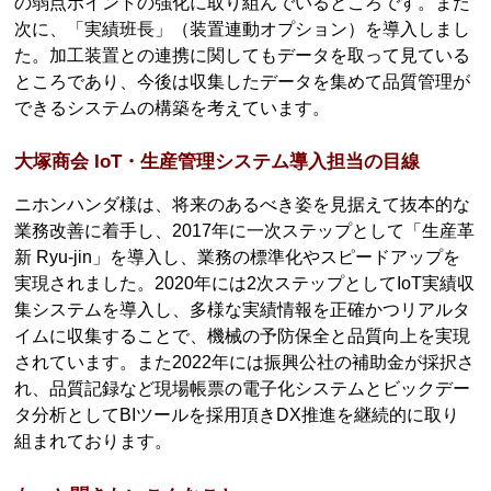
の弱点ポイントの強化に取り組んでいるところです。また
次に、「実績班長」（装置連動オプション）を導入しまし
た。加工装置との連携に関してもデータを取って見ている
ところであり、今後は収集したデータを集めて品質管理が
できるシステムの構築を考えています。
大塚商会 IoT・生産管理システム導入担当の目線
ニホンハンダ様は、将来のあるべき姿を見据えて抜本的な
業務改善に着手し、2017年に一次ステップとして「生産革
新 Ryu-jin」を導入し、業務の標準化やスピードアップを
実現されました。2020年には2次ステップとしてIoT実績収
集システムを導入し、多様な実績情報を正確かつリアルタ
イムに収集することで、機械の予防保全と品質向上を実現
されています。また2022年には振興公社の補助金が採択さ
れ、品質記録など現場帳票の電子化システムとビックデー
タ分析としてBIツールを採用頂きDX推進を継続的に取り
組まれております。