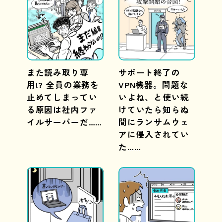
また読み取り専
サポート終了の
用!? 全員の業務を
VPN機器。問題な
止めてしまってい
いよね、と使い続
る原因は社内ファ
けていたら知らぬ
イルサーバーだ……
間にランサムウェ
アに侵入されてい
た……