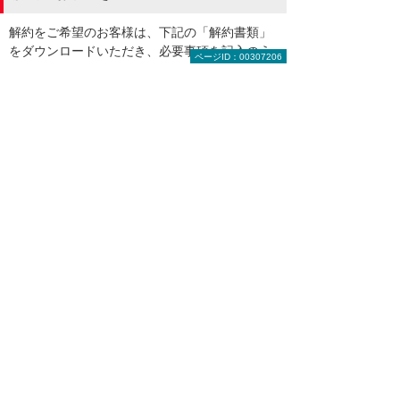
解約をご希望のお客様は、下記の「解約書類」
をダウンロードいただき、必要事項を記入のう
ページID：00307206
え、FAXしてください。
解約書類（PDF）[332KB]
おすすめのソリューション・製品
eValue V Air mini
大塚商会の豊富なノウハウを生かし、お客様が
すぐに使い始められるよう設計されたドキュメ
ント管理システムです。
総務の方必見！ 「コスト」と「手間」を
ダブルで削減する方法
コストを削減できる方法はまだまだありま