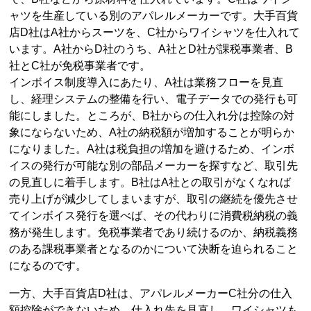
ャツを生産している別のアパレルメーカーです。大手百貨
店D社はA社からスーツを、C社からワイシャツを仕入れて
います。A社からD社のうち、A社とD社が課税事業者、B
社とC社が免税事業者です。
インボイス制度導入にあたり、A社は業務フローを見直
し、経理システムの整備を行い、電子データでの発行も可
能にしました。ところが、B社からの仕入れ分は控除の対
象にならないため、A社の納税額が増加することが明らか
になりました。A社は税負担の増加を避けるため、インボ
イスの発行が可能な別の部品メーカーを探すなど、取引先
の見直しに着手します。B社はA社との取引がなくなれば
売り上げが減少してしまいますが、取引の継続を優先させ
てインボイス発行を選べば、その代わりに消費税納税の義
務が発生します。免税事業者であり続けるのか、納税義務
のある課税事業者となるのかについて決断を迫られること
になるのです。
一方、大手百貨店D社は、アパレルメーカーC社分の仕入
額控除ができないため、仕入れ先を見直し、ワイシャツも