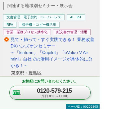
関連する地域別セミナー・展示会
文書管理・電子契約・ペーパーレス
AI・IoT
RPA
複合機・コピー機活用
営業・業務プロセス効率化
紙文書の管理・活用
見て・触って・すぐ実践できる！ 業務改善
DXハンズオンセミナー
～「kintone」「Copilot」「eValue V Air
mini」自社での活用イメージが具体的に分
かる！～
東京都・豊島区
2026年 8月19日(水) 10:30～16:00
お気軽にお問い合わせください。
0120-579-215
セキュリティ
複合機・コピー機活用
（平日 9:00～17:30）
情報共有・会議システム
ページID：00205865
ネットワーク環境の構築・改善
業務データの活用
kintoneハンズオンセミナー＆オフィスツア
ー
～kintoneの実機を体験！ ＆実際のオフィス
をツアー形式でご案内～