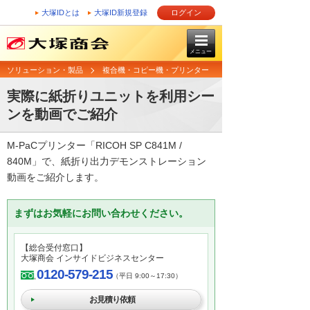
大塚IDとは
大塚ID新規登録
ログイン
メニュー
ソリューション・製品
複合機・コピー機・プリンター
実際に紙折りユニットを利用シー
ンを動画でご紹介
M-PaCプリンター「RICOH SP C841M /
840M」で、紙折り出力デモンストレーション
動画をご紹介します。
まずはお気軽にお問い合わせください。
【総合受付窓口】
大塚商会 インサイドビジネスセンター
0120-579-215
（平日 9:00～17:30）
お見積り依頼