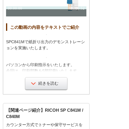
この動画の内容をテキストでご紹介
SPC841Mで紙折り出力のデモンストレーシ
ョンを実施いたします。
パソコンから印刷指示をいたします。
今回は、印刷部数を5部印刷いたします。
続きを読む
「外三つ折り」されて出力されます！！
紙折りを自動化することで、時間短縮、業
【関連ページ紹介】RICOH SP C841M /
務効率が向上いたします。
C840M
カウンター方式でトナーや保守サービスを