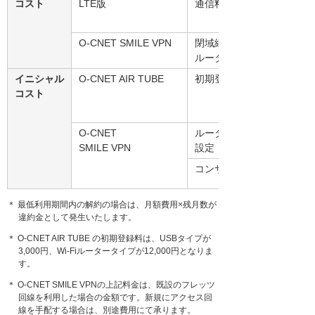
コスト
LTE版
通信料＋個人認証機能
O-CNET SMILE VPN
閉域網サービス＋
ルーターレンタル保守費
イニシャル
O-CNET AIR TUBE
初期登録費
コスト
O-CNET
ルーター
SMILE VPN
設定・設置費
コンサル・現地調査費
＊ 最低利用期間内の解約の場合は、月額費用×残月数が
違約金として発生いたします。
＊ O-CNET AIR TUBE の初期登録料は、USBタイプが
3,000円、Wi-Fiルータータイプが12,000円となりま
す。
＊ O-CNET SMILE VPNの上記料金は、既設のフレッツ
回線を利用した場合の金額です。新規にアクセス回
線を手配する場合は、別途費用にて承ります。