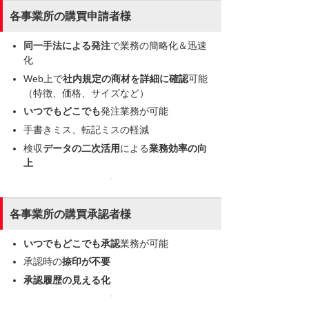
各事業所の購買申請者様
同一手法による発注
で業務の簡略化＆迅速
化
Web上で
社内規定の商材を詳細に確認
可能
（特徴、価格、サイズなど）
いつでもどこでも
発注業務が可能
手書きミス、転記ミスの軽減
検収
データの二次活用
による
業務効率の向
上
各事業所の購買承認者様
いつでもどこでも承認
業務が可能
承認時の
捺印が不要
承認履歴の見える化