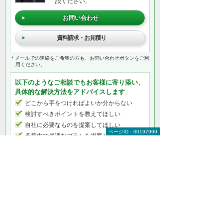
談ください。
お問い合わせ
資料請求・お見積り
＊メールでの連絡をご希望の方も、お問い合わせボタンをご利
用ください。
以下のようなご相談でもお客様に寄り添い、
具体的な解決方法をアドバイスします
どこから手をつければよいか分からない
検討すべきポイントを教えてほしい
自社に必要なものを提案してほしい
ページID：00197999
予算内で最適なプランを提案してほしい
何から相談したらよいのか分からない方はこ
ちら（ITよろず相談窓口）
たのめーるプラスをもっと知りたい
たのめーるプラストップ
サービス特長