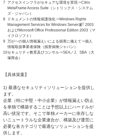
7
アクセスインフラがセキュアな環境を実現⇒Citrix
MetaFrame Access Suite（シトリックス・システム
ズ・ジャパン）
8
ドキュメントの情報保護強化⇒Windows Rights
Management Services for Windows Server邃｢ 2003
およびMicrosoft Office Professional Edition 2003（マ
イクロソフト）
9
万が一の個人情報漏えいによる損害に備えて⇒個人
情報取扱事業者保険（損害保険ジャパン）
10
セキュリティ教育及びコンサル⇒SEA／J、SBA（大
塚商会）
【具体策案】
1) 最適なセキュリティソリューションを提供し
ます。
企業（特に中堅・中小企業）が情報漏えい防止
を単独で構築することは予想以上にハードルが
高い状況です。そこで単独メーカーに依存しな
いニュートラルな企業連合が、構築及び運営に
必要な各カテゴリで最適なソリューションを提
供します。