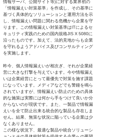
情報サーバ、公開サイト等)に対する業界初の
「情報漏えい対策基準」を作成し、その基準に
基づく具体的なソリューションと運用方法を示
し、情報漏えい問題に関わる危機から企業を守
ります。この情報漏えい対策基準はITによるセ
キュリティ実践のための国内規格JIS X 5080に
沿ったものです。加えて、法的見地からも企業
を守れるようアドバイス及びコンサルティング
を実施します。
昨今、個人情報漏えいが相次ぎ、それが企業経
営に大きな打撃を与えています。今や情報漏え
いは企業経営にとって最優先で対策を施す課題
になっています。メディアなどでも警鐘を鳴ら
されていますが、情報漏えい防止のための具体
的な施策は実際には何から手をつけて良いか分
からないのが現状です。また、一製品で情報漏
えいを全て防止出来る統合的な製品も存在しま
せん。結果、無策な状況に陥っている企業は少
なくありません。
この様な状況下、最適な製品や統合ソリューシ
ョンとその具体的対策を提供する企業への要望