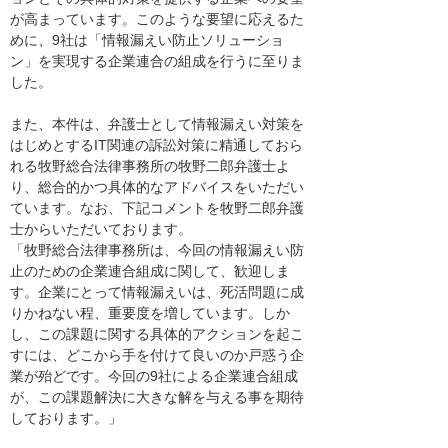
が高まっています。このような要望に応えるた
めに、9社は「情報漏えい防止ソリューショ
ン」を実現する企業連合の組成を行うに至りま
した。
また、本件は、弁護士として情報漏えい対策を
はじめとするIT関連の訴訟対策に精通しておら
れる牧野総合法律事務所の牧野二郎弁護士よ
り、総合的かつ具体的なアドバイスをいただい
ています。なお、下記コメントを牧野二郎弁護
士からいただいております。
「牧野総合法律事務所は、今回の情報漏えい防
止のための企業連合組成に関して、歓迎しま
す。企業にとって情報漏えいは、死活問題に成
りかねない程、重要度を増しています。しか
し、この課題に関する具体的アクションを起こ
すには、どこから手を付けて良いのか戸惑う企
業が殆どです。今回の9社による企業連合組成
が、この課題解決に大きな解を与える事を期待
しております。」