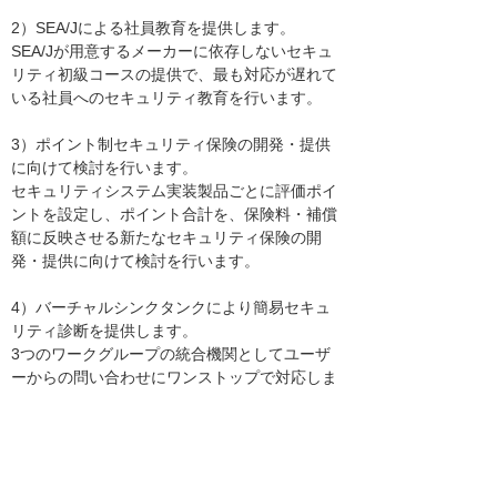
2）SEA/Jによる社員教育を提供します。
SEA/Jが用意するメーカーに依存しないセキュ
リティ初級コースの提供で、最も対応が遅れて
いる社員へのセキュリティ教育を行います。
3）ポイント制セキュリティ保険の開発・提供
に向けて検討を行います。
セキュリティシステム実装製品ごとに評価ポイ
ントを設定し、ポイント合計を、保険料・補償
額に反映させる新たなセキュリティ保険の開
発・提供に向けて検討を行います。
4）バーチャルシンクタンクにより簡易セキュ
リティ診断を提供します。
3つのワークグループの統合機関としてユーザ
ーからの問い合わせにワンストップで対応しま
す。また、各社が培ってきたセキュリティに関
するノウハウを持ち寄り、ITコンサルティング
を含めたより高いスキルのソリューションを提
供致します。