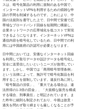
スは、暗号化製品の利用に規制のある中国で、
インターネットVPNを利用するための煩雑な申
請の手間を削減するものです。これにより、中
国の法規則を遵守した上で、日中間で安価で広
帯域なブロードバンド回線を短期間に構築し、
企業ネットワークの広帯域化を低コストで実現
できるようになります。インターネットVPNは
通信内容を暗号化しているため、日中間での利
用には中国政府の許認可が必要となります。
日中間においては、安価なインターネット回線
を利用して取引データや設計データを暗号化し
安全に送受信したいというニーズが急増してい
ます。しかし、中国では「商用暗号管理条例」
という法律によって、無許可で暗号化製品を利
用することを規制しています。違反行為に対し
「暗号製品の没収」、「重大である場合は、違
法所得の1-3倍の罰金」、「大規模な販売を構成
する場合、刑事責任」と明記されています。ま
た昨年に細則も制定されており、今後は故意・
過失を問わず取り締まりも厳しくなることが予