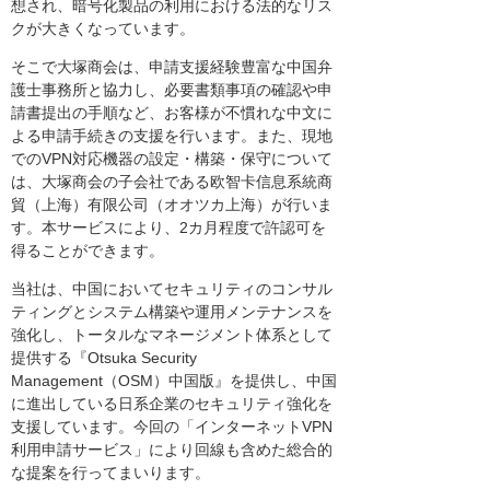
想され、暗号化製品の利用における法的なリス
クが大きくなっています。
そこで大塚商会は、申請支援経験豊富な中国弁
護士事務所と協力し、必要書類事項の確認や申
請書提出の手順など、お客様が不慣れな中文に
よる申請手続きの支援を行います。また、現地
でのVPN対応機器の設定・構築・保守について
は、大塚商会の子会社である欧智卡信息系統商
貿（上海）有限公司（オオツカ上海）が行いま
す。本サービスにより、2カ月程度で許認可を
得ることができます。
当社は、中国においてセキュリティのコンサル
ティングとシステム構築や運用メンテナンスを
強化し、トータルなマネージメント体系として
提供する『Otsuka Security
Management（OSM）中国版』を提供し、中国
に進出している日系企業のセキュリティ強化を
支援しています。今回の「インターネットVPN
利用申請サービス」により回線も含めた総合的
な提案を行ってまいります。