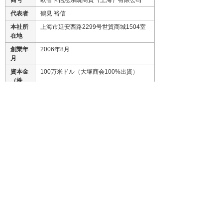
商号
欧智卡信息系統商貿（上海）有限公司
代表者
鶴見 裕信
本社所
上海市延安西路2299号世貿商城1504室
在地
創業年
2006年8月
月
資本金
100万米ドル（大塚商会100%出資）
（株
主）
主な事
コンピュータハードウェアとその周辺機
業内容
器、通信・事務機器、ソフトウェア及び
これらの関連製品の卸売、輸出入、コミ
ッション代理(競売を除く)、技術指導、
コンサルティング、アフターサービスの
提供、その他関連付帯業務中国における
CADシステムを中核としたシステムの販
売と関連サービスの提供及びセキュリテ
ィ関連商品の販売、サポート
関連リンク