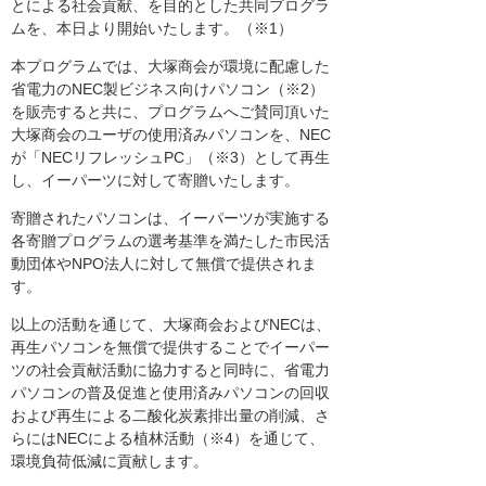
とによる社会貢献、を目的とした共同プログラ
ムを、本日より開始いたします。（※1）
本プログラムでは、大塚商会が環境に配慮した
省電力のNEC製ビジネス向けパソコン（※2）
を販売すると共に、プログラムへご賛同頂いた
大塚商会のユーザの使用済みパソコンを、NEC
が「NECリフレッシュPC」（※3）として再生
し、イーパーツに対して寄贈いたします。
寄贈されたパソコンは、イーパーツが実施する
各寄贈プログラムの選考基準を満たした市民活
動団体やNPO法人に対して無償で提供されま
す。
以上の活動を通じて、大塚商会およびNECは、
再生パソコンを無償で提供することでイーパー
ツの社会貢献活動に協力すると同時に、省電力
パソコンの普及促進と使用済みパソコンの回収
および再生による二酸化炭素排出量の削減、さ
らにはNECによる植林活動（※4）を通じて、
環境負荷低減に貢献します。