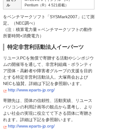
ル
Pentium（R）4 521搭載）
をベンチマークソフト「SYSMark2007」にて測
定。（NEC調べ）
（注：積算電力量＝ベンチマークソフトの動作
所要時間×消費電力）
特定非営利活動法人イーパーツ
リユースPCを無償で寄贈する活動やシンポジウ
ムの開催等を通して、非営利組織・ボランティ
ア団体・高齢者や障害者グループの支援を目的
とする特定非営利活動法人。大塚商会および
NECも協賛。詳細は下記を参照願います。
http://www.eparts-jp.org/
寄贈先は、団体の信頼性、活動実績、リユース
パソコンの利用計画等の観点から選考し、より
よい社会の実現に役立てて下さる団体に寄贈さ
れます。詳細は下記を参照願います。
http://www.eparts-jp.org/