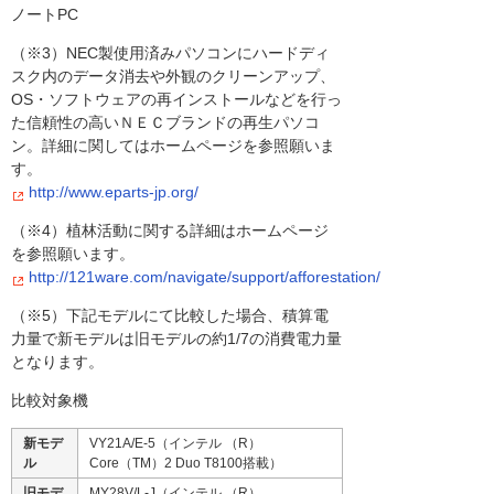
ノートPC
（※3）NEC製使用済みパソコンにハードディ
スク内のデータ消去や外観のクリーンアップ、
OS・ソフトウェアの再インストールなどを行っ
た信頼性の高いＮＥＣブランドの再生パソコ
ン。詳細に関してはホームページを参照願いま
す。
http://www.eparts-jp.org/
（※4）植林活動に関する詳細はホームページ
を参照願います。
http://121ware.com/navigate/support/afforestation/
（※5）下記モデルにて比較した場合、積算電
力量で新モデルは旧モデルの約1/7の消費電力量
となります。
比較対象機
新モデ
VY21A/E-5（インテル （R）
ル
Core（TM）2 Duo T8100搭載）
旧モデ
MY28V/L-J（インテル （R）