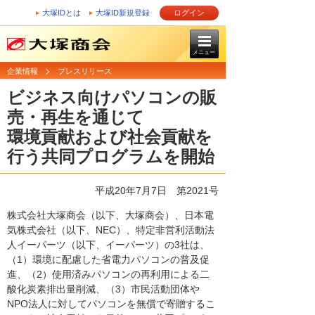
大塚IDとは
大塚ID新規登録
ログイン
メニュー
企業情報
プレスリリース
ビジネス向けパソコンの販
売・再生を通じて
環境貢献および社会貢献を
行う共同プログラムを開始
平成20年7月7日
第2021号
株式会社大塚商会（以下、大塚商会）、日本電
気株式会社（以下、NEC）、特定非営利活動法
人イーパーツ（以下、イーパーツ）の3社は、
（1）環境に配慮した省電力パソコンの普及促
進、（2）使用済みパソコンの再利用による二
酸化炭素排出量削減、（3）市民活動団体や
NPO法人に対してパソコンを無償で寄贈するこ