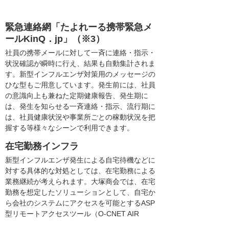
緊急連絡網「たよれーる携帯緊急メ
ールKinQ．jp」（※3）
社員の携帯メールに対して一斉に連絡・指示・
状況確認が瞬時に行え、結果も自動集計されま
す。新型インフルエンザ対策用のメッセージの
ひな型もご用意しています。発生前には、社員
の意識向上も兼ねた定期健康報告、発生期に
は、発生を知らせる一斉連絡・指示、流行期に
は、社員健康状況や事業所ごとの稼動状況を把
握する等様々なシーンで利用できます。
在宅勤務インフラ
新型インフルエンザ発生による自宅待機などに
対する具体的な対処としては、在宅勤務による
業務継続が考えられます。大塚商会では、在宅
勤務を想定したソリューションとして、自宅か
ら会社のシステムにアクセスを可能とするASP
型リモートアクセスツール（O-CNET AIR
GATE、O-CNET AIR TUBE）をはじめとした