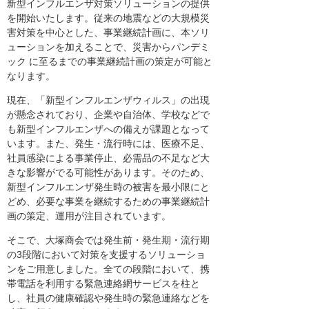
新型インフルエンザ対策ソリューションの提供
を開始いたします。従来の地震などの大規模災
害対策を中心とした、事業継続計画に、本ソリ
ューションを加えることで、災害からパンデミ
ック に至るまでの事業継続計画の策定が可能と
なります。
現在、「新型インフルエンザウィルス」の出現
が懸念されており、企業や自治体、学校などで
も新型インフルエンザへの備えが課題となって
います。また、発生・流行時には、医療不足、
社員感染による事業停止、必需品の不足など大
きな影響がでる可能性があります。そのため、
新型インフルエンザ発生時の被害を最小限にと
どめ、必要な事業を継続するための事業継続計
画の策定、運用が注目されています。
そこで、大塚商会では発生前・発生期・流行期
の3段階において対策を支援するソリューショ
ンをご用意しました。全ての段階において、携
帯電話を利用する緊急連絡網サービスを柱と
し、社員の健康確認や発生時の緊急連絡などを