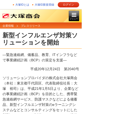
大塚IDとは
大塚ID新規登録
ログイン
メニュー
企業情報
プレスリリース
新型インフルエンザ対策ソ
リューションを開始
―緊急連絡網、備蓄品、教育、ITインフラなど
で事業継続計画（BCP）の策定を支援―
平成20年12月24日
第2040号
ソリューションプロバイダの株式会社大塚商会
（本社：東京都千代田区、代表取締役社長：大
塚 裕司）は、平成21年1月5日より、企業など
の事業継続計画（BCP）を目的とした、携帯緊
急連絡網サービス、防護マスクなどによる備蓄
品、新型インフルエンザ対策のeラーニングシ
ステムなどとコンサルティングをセットにした