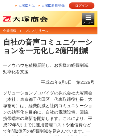
大塚IDとは
大塚ID新規登録
ログイン
メニュー
企業情報
プレスリリース
自社の音声コミュニケーシ
ョンを一元化し2億円削減
―ノウハウを積極展開し、お客様の経費削減、
効率化を支援―
平成21年6月5日
第2126号
ソリューションプロバイダの株式会社大塚商会
（本社：東京都千代田区 代表取締役社長：大
塚裕司）は、経費削減と社内コミュニケーショ
ンの効率化を目的に、自社の電話設備、回線、
携帯端末の刷新を開始します。これにより、平
成22年8月までに運用管理コストや通信費など
で年間2億円の経費削減を見込んでいます。一