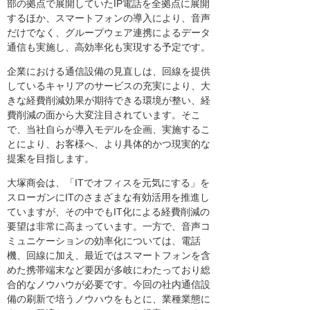
部の拠点で展開していたIP電話を全拠点に展開
するほか、スマートフォンの導入により、音声
だけでなく、グループウェア連携によるデータ
通信も実施し、高効率化も実現する予定です。
企業における通信設備の見直しは、回線を提供
しているキャリアのサービスの充実により、大
きな経費削減効果が期待できる環境が整い、経
費削減の面から大変注目されています。そこ
で、当社自らが導入モデルを企画、実施するこ
とにより、お客様へ、より具体的かつ現実的な
提案を目指します。
大塚商会は、「ITでオフィスを元気にする」を
スローガンにITのさまざまな有効活用を推進し
ていますが、その中でもIT化による経費削減の
要望は非常に高まっています。一方で、音声コ
ミュニケーションの効率化については、電話
機、回線に加え、最近ではスマートフォンを含
めた携帯端末など要因が多岐にわたっており総
合的なノウハウが必要です。今回の社内通信設
備の刷新で培うノウハウをもとに、業種業態に