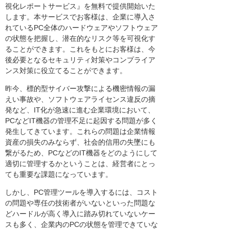
視化レポートサービス』を無料で提供開始いた
します。本サービスでお客様は、企業に導入さ
れているPC全体のハードウェアやソフトウェア
の状態を把握し、潜在的なリスク等を可視化す
ることができます。これをもとにお客様は、今
後必要となるセキュリティ対策やコンプライア
ンス対策に役立てることができます。
昨今、標的型サイバー攻撃による機密情報の漏
えい事故や、ソフトウェアライセンス違反の摘
発など、IT化が急速に進む企業環境において、
PCなどIT機器の管理不足に起因する問題が多く
発生してきています。これらの問題は企業情報
資産の損失のみならず、社会的信用の失墜にも
繋がるため、PCなどのIT機器をどのようにして
適切に管理するかということは、経営者にとっ
ても重要な課題になっています。
しかし、PC管理ツールを導入するには、コスト
の問題や専任の技術者がいないといった問題な
どハードルが高く導入に踏み切れていないケー
スも多く、企業内のPCの状態を管理できていな