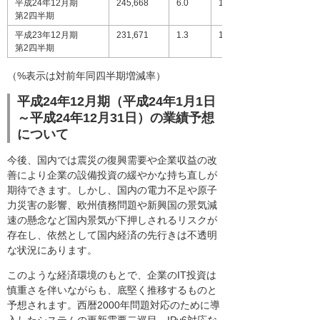
平成24年12月期
245,668
6.0
15,306
第2四半期
平成23年12月期
231,671
1.3
12,715
第2四半期
（%表示は対前年同四半期増減率）
平成24年12月期（平成24年1月1日
～平成24年12月31日）の業績予想
について
今後、国内では震災の復興需要や企業収益の改
善により企業の設備投資の緩やかな持ち直しが
期待できます。しかし、国内の電力不足や原子
力災害の影響、欧州債務問題や新興国の景気減
速の懸念など国内景気が下押しされるリスクが
存在し、依然として国内経済の先行きは不透明
な状況にあります。
このような経済環境のもとで、企業のIT投資は
慎重さを伴いながらも、底堅く推移するものと
予想されます。西暦2000年問題対応のために導