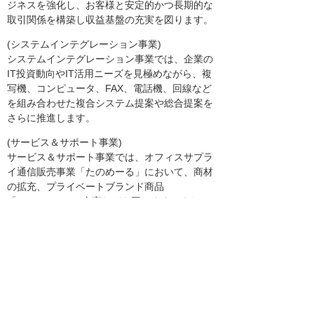
ジネスを強化し、お客様と安定的かつ長期的な
取引関係を構築し収益基盤の充実を図ります。
(システムインテグレーション事業)
システムインテグレーション事業では、企業の
IT投資動向やIT活用ニーズを見極めながら、複
写機、コンピュータ、FAX、電話機、回線など
を組み合わせた複合システム提案や総合提案を
さらに推進します。
(サービス＆サポート事業)
サービス＆サポート事業では、オフィスサプラ
イ通信販売事業「たのめーる」において、商材
の拡充、プライベートブランド商品
「TANOSEE」の充実などを図ります。また、
サポート事業「たよれーる」において、システ
ムインテグレーション事業での成果を保守等の
サービス契約増に繋げ、あわせてハードウェア
に依存しない新しいサービスを増やします。
以上を踏まえ、平成24年2月1日に発表した通期
（平成24年1月1日～平成24年12月31日）連結