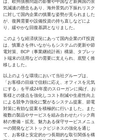
は、欧州債務問題の影響や中国など新興国の景
気減速の懸念もあり、海外景気の下振れリスク
に対して国内企業の慎重な姿勢が見られました
が、復興需要や設備投資の持ち直しなどによ
り、緩やかな回復基調となりました。
このような経済状況にあって国内企業のIT投資
は、慎重さを伴いながらもシステムの更新や節
電対策、BCP（事業継続計画）構築、タブレッ
ト端末の活用などの需要に支えられ、底堅く推
移しました。
以上のような環境において当社グループは、
「お客様の目線で信頼に応え、オフィスを元気
にする」を平成24年度のスローガンに掲げ、お
客様との接点を強化しコスト削減や生産性向上
による競争力強化に繋がるシステム提案、節電
対策に有効な提案を積極的に行いました。また
複数の製品やサービスを組み合わせたパック商
材の整備・拡充、魅力ある保守サービスメニュ
ーの開発などストックビジネスの強化を通じ
て、お客様と安定的かつ長期的な取引関係を構