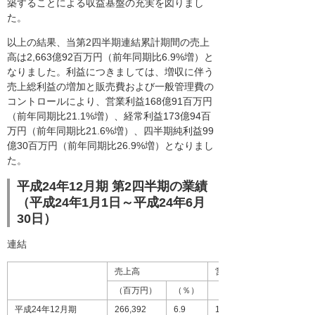
築することによる収益基盤の充実を図りまし
た。
以上の結果、当第2四半期連結累計期間の売上
高は2,663億92百万円（前年同期比6.9%増）と
なりました。利益につきましては、増収に伴う
売上総利益の増加と販売費および一般管理費の
コントロールにより、営業利益168億91百万円
（前年同期比21.1%増）、経常利益173億94百
万円（前年同期比21.6%増）、四半期純利益99
億30百万円（前年同期比26.9%増）となりまし
た。
平成24年12月期 第2四半期の業績
（平成24年1月1日～平成24年6月
30日）
連結
売上高
営業利益
（百万円）
（％）
（百万円）
平成24年12月期
266,392
6.9
16,891