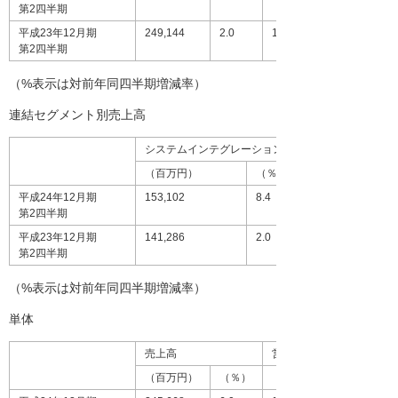
第2四半期
平成23年12月期
249,144
2.0
13,943
第2四半期
（%表示は対前年同四半期増減率）
連結セグメント別売上高
システムインテグレーション事業
（百万円）
（％）
平成24年12月期
153,102
8.4
第2四半期
平成23年12月期
141,286
2.0
第2四半期
（%表示は対前年同四半期増減率）
単体
売上高
営業利益
（百万円）
（％）
（百万円）