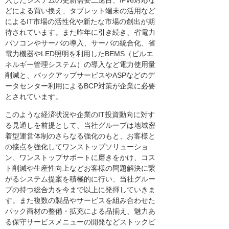
入したシステムの更新需要二巡目、IPv6対応な
どによる買い換え、タブレット端末の活用など
によるIT市場の活性化や新たな市場の創出が期
待されています。また昨年に引き続き、省電力
パソコンやサーバの導入、サーバの統合化、省
電力機器やLED照明を利用したBEMS（ビルエ
ネルギー管理システム）の導入など電力使用量
削減と、バックアップサービスやASPなどのデ
ータセンター利用によるBCP対策が企業に必要
とされています。
このような経済状況や企業のIT投資動向に対す
る見通しを前提として、当社グループは地域密
着型運営体制のさらなる強化のもと、お客様と
の接点を強化してワンストップソリューショ
ン、ワンストップサポートに磨きをかけ、コス
ト削減や生産性向上などお客様の問題解決に繋
がるシステム提案を積極的に行い、当社グルー
プの持つ総合力を今まで以上に発揮していきま
す。また複数の製品やサービスを組み合わせた
パック商材の整備・拡充による品揃え、魅力あ
る保守サービスメニューの開発などストックビ