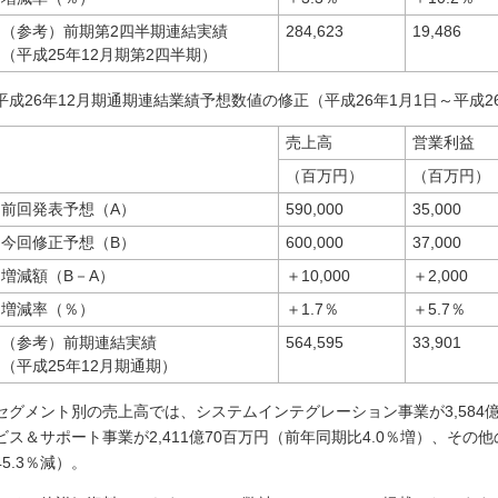
（参考）前期第2四半期連結実績
284,623
19,486
（平成25年12月期第2四半期）
平成26年12月期通期連結業績予想数値の修正（平成26年1月1日～平成26
売上高
営業利益
（百万円）
（百万円）
前回発表予想（A）
590,000
35,000
今回修正予想（B）
600,000
37,000
増減額（B－A）
＋10,000
＋2,000
増減率（％）
＋1.7％
＋5.7％
（参考）前期連結実績
564,595
33,901
（平成25年12月期通期）
セグメント別の売上高では、システムインテグレーション事業が3,584億
ビス＆サポート事業が2,411億70百万円（前年同期比4.0％増）、その
45.3％減）。