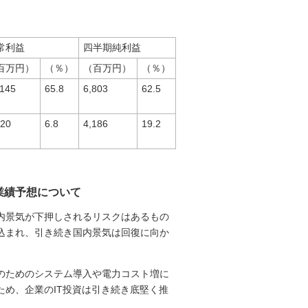
常利益
四半期純利益
百万円）
（％）
（百万円）
（％）
,145
65.8
6,803
62.5
720
6.8
4,186
19.2
の業績予想について
内景気が下押しされるリスクはあるもの
込まれ、引き続き国内景気は回復に向か
のためのシステム導入や電力コスト増に
め、企業のIT投資は引き続き底堅く推