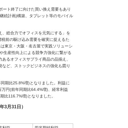
Pサポート終了に向けた買い換え需要もあり
業継続計画)構築、タブレット等のモバイル
え、総合力でオフィスを元気にする」を
費税増税前の駆け込み需要を確実に捉えるた
には東京・大阪・名古屋で実践ソリューシ
減や生産性向上による競争力強化に繋がる
力あるオフィスサプライ商品の品揃え、
発など、ストックビジネスの強化も図り
同期比25.8%増)となりました。利益に
円(前年同期比64.4%増)、経常利益
同期比116.7%増)となりました。
年3月31日）
常利益
四半期純利益