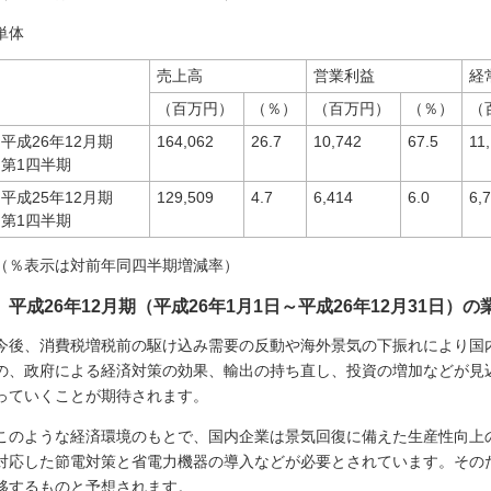
単体
売上高
営業利益
経
（百万円）
（％）
（百万円）
（％）
（
平成26年12月期
164,062
26.7
10,742
67.5
11
第1四半期
平成25年12月期
129,509
4.7
6,414
6.0
6,
第1四半期
（％表示は対前年同四半期増減率）
平成26年12月期（平成26年1月1日～平成26年12月31日）
今後、消費税増税前の駆け込み需要の反動や海外景気の下振れにより国
の、政府による経済対策の効果、輸出の持ち直し、投資の増加などが見
っていくことが期待されます。
このような経済環境のもとで、国内企業は景気回復に備えた生産性向上
対応した節電対策と省電力機器の導入などが必要とされています。そのた
移するものと予想されます。