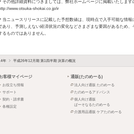
＊その他詳細資料につきましては、弊社ホームページに掲載いたします
http://www.otsuka-shokai.co.jp/ir
＊当ニュースリリースに記載した予想数値は、現時点で入手可能な情報
であり、予測しえない経済状況の変化などさまざまな要因があるため、
するものではありません。
14年
平成26年12月期 第1四半期 決算の概況
お客様マイページ
通販(たのめーる)
お役立ち情報
法人向け通販 たのめーる
サポート
たのめーるアドバンス
契約・請求書
個人向け通販
ぱーそなるたのめーる
各種設定
介護用品通販 ケアたのめーる