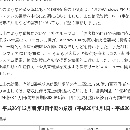
このような経済状況にあって国内企業のIT投資は、4月のWindows X
システムの更新を中心に好調に推移しました。また節電対策、BCP(事
端末の活用などの需要についても、底堅く推移しました。
以上のような環境において当社グループは、「お客様の目線で信頼に応
平成26年度のスローガンに掲げ、Windows XPの買い換え需要や消
めに一時的な倉庫の増床や在庫の積み増しなどを行いました。また2月
ョンフェア2014を開催し、引き続きお客様との接点を強化しコスト削
システム提案、節電対策に有効な提案を積極的に行いました。そして魅
企業活動の生産性向上や負荷軽減を支援する保守サービスメニューの開
ました。
以上の結果、当第1四半期連結累計期間の売上高は1,768億94百万円(前年
つきましては、増収に伴う売上総利益の増加により、営業利益121億40百万
124億68百万円(前年同期比93.9%増)、四半期純利益75億8百万円(前年
平成26年12月期 第1四半期の業績（平成26年1月1日～平成26
連結
売上高
営業利益
経