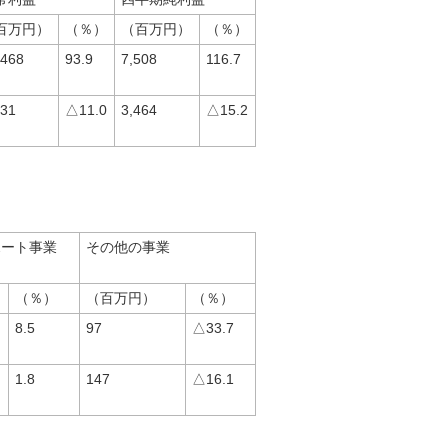
百万円）
（％）
（百万円）
（％）
,468
93.9
7,508
116.7
431
△11.0
3,464
△15.2
ポート事業
その他の事業
（％）
（百万円）
（％）
8.5
97
△33.7
1.8
147
△16.1