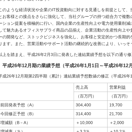
このような経済状況や企業のIT投資動向に対する見通しを前提として、
とお客様との接点をさらに強化して、当社グループの持つ総合力で複数
ーション提案を積極的に行い、国内企業の生産性向上や電力使用量削減
して魅力あるオフィスサプライ商品の品揃え、企業活動の生産性向上や
ーの開発など、ストックビジネスを強化し、お客様と安定的かつ長期的
ります。また、営業活動やサポート活動の継続的な改善により、いっそ
以上を踏まえ、平成26年2月3日に発表した連結業績予想を以下の通り
平成26年12月期の業績予想（平成26年1月1日～平成26年12
平成26年12月期第2四半期（累計）連結業績予想数値の修正（平成26年1
売上高
営業利益
（百万円）
（百万円）
前回発表予想（A）
304,400
19,700
今回修正予想（B）
314,400
21,700
増減額（B－A）
＋10,000
＋2,000
増減率（％）
＋3.3％
＋10.2％