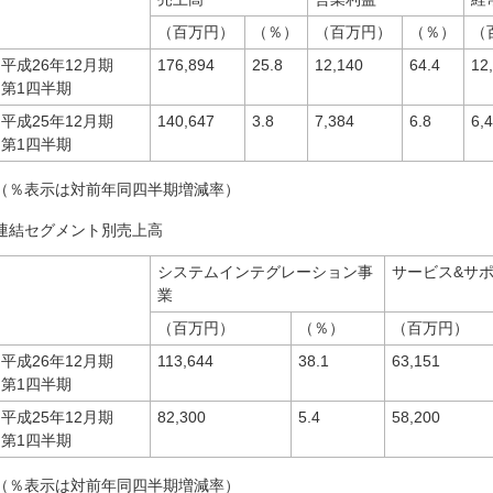
（百万円）
（％）
（百万円）
（％）
（
平成26年12月期
176,894
25.8
12,140
64.4
12
第1四半期
平成25年12月期
140,647
3.8
7,384
6.8
6,
第1四半期
（％表示は対前年同四半期増減率）
連結セグメント別売上高
システムインテグレーション事
サービス&サ
業
（百万円）
（％）
（百万円）
平成26年12月期
113,644
38.1
63,151
第1四半期
平成25年12月期
82,300
5.4
58,200
第1四半期
（％表示は対前年同四半期増減率）