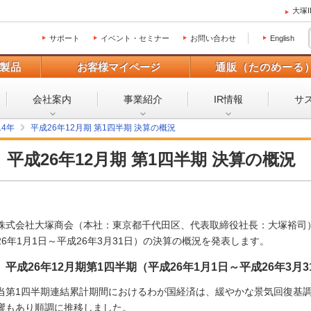
大塚
サポート
イベント・セミナー
お問い合わせ
English
製品
お客様マイページ
通販（たのめーる
会社案内
事業紹介
IR情報
サ
14年
平成26年12月期 第1四半期 決算の概況
平成26年12月期 第1四半期 決算の概況
株式会社大塚商会（本社：東京都千代田区、代表取締役社長：大塚裕司）
26年1月1日～平成26年3月31日）の決算の概況を発表します。
平成26年12月期第1四半期（平成26年1月1日～平成26年3
当第1四半期連結累計期間におけるわが国経済は、緩やかな景気回復基
響もあり順調に推移しました。