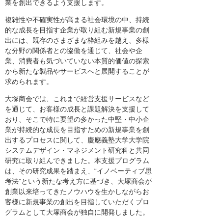
業を創出できるよう支援します。
複雑性や不確実性が高まる社会環境の中、持続
的な成長を目指す企業が取り組む新規事業の創
出には、既存のさまざまな枠組みを越え、多様
な分野の関係者との協働を通じて、社会や企
業、消費者も気づいていない本質的価値の探索
から新たな製品やサービスへと展開することが
求められます。
大塚商会では、これまで経営支援サービスなど
を通じて、お客様の成長と課題解決を支援して
おり、そこで特に要望の多かった中堅・中小企
業が持続的な成長を目指すための新規事業を創
出するプロセスに関して、慶應義塾大学大学院
システムデザイン・マネジメント研究科と共同
研究に取り組んできました。本支援プログラム
は、その研究成果を踏まえ、“イノベーティブ思
考法”という新たな考え方に基づき、大塚商会が
創業以来培ってきたノウハウを生かしながらお
客様に新規事業の創出を目指していただくプロ
グラムとして大塚商会が独自に開発しました。