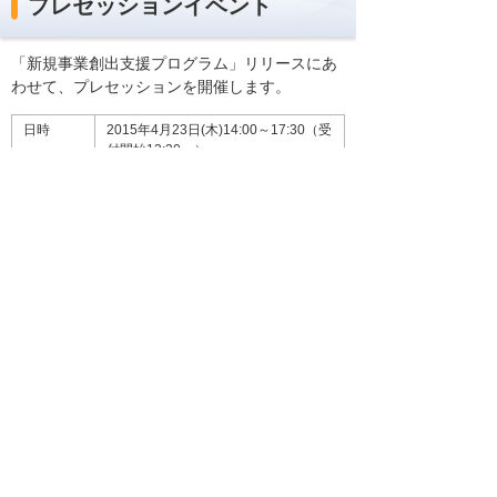
プレセッションイベント
「新規事業創出支援プログラム」リリースにあ
わせて、プレセッションを開催します。
日時
2015年4月23日(木)14:00～17:30（受
付開始13:30～）
会場
株式会社大塚商会 本社ビル 3F
302会議室
参加費
無料（事前予約制）
お申し込
下記のイベント概要ページよりお申し
み
込みいただけます。
新規事業創出支援プログラム
プレセッション
「中堅・中小企業に求められ
る 新規事業創出とその考え
方」
お申し込
2015年4月17日(金) 17:00まで
み締め切
り日