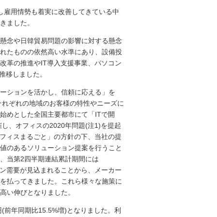
し雇用情勢も着実に改善してきている中
きました。
懸念や日韓貿易問題の影響に対する懸念
れたものの依然高い水準にあり、設備投
改革の推進やIT導入支援事業、パソコン
く推移しました。
ーションを活かし、信頼に応える」を
それぞれの地域のお客様の特性やニーズに
始めとした全国主要都市にて「ITで開
、オフィスの2020年問題(注1)を提起
オフィスまるごと」の方針の下、当社の提
値のあるソリューション提案を行うこと
、当第2四半期連結累計期間には
ソコン需要が見込まれることから、メーカー
を払ってきました。これら様々な施策に
高い伸びとなりました。
(前年同期比15.5%増)となりました。利