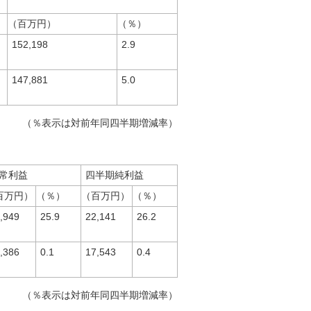
（百万円）
（％）
152,198
2.9
147,881
5.0
（％表示は対前年同四半期増減率）
常利益
四半期純利益
百万円）
（％）
（百万円）
（％）
,949
25.9
22,141
26.2
,386
0.1
17,543
0.4
（％表示は対前年同四半期増減率）