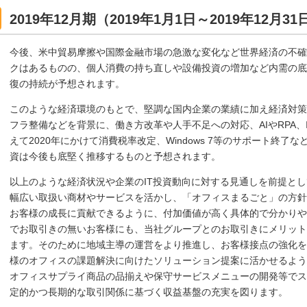
2019年12月期（2019年1月1日～2019年12
今後、米中貿易摩擦や国際金融市場の急激な変化など世界経済の不確
クはあるものの、個人消費の持ち直しや設備投資の増加など内需の底
復の持続が予想されます。
このような経済環境のもとで、堅調な国内企業の業績に加え経済対策
フラ整備などを背景に、働き方改革や人手不足への対応、AIやRPA、
えて2020年にかけて消費税率改定、Windows 7等のサポート終了
資は今後も底堅く推移するものと予想されます。
以上のような経済状況や企業のIT投資動向に対する見通しを前提と
幅広い取扱い商材やサービスを活かし、「オフィスまるごと」の方針
お客様の成長に貢献できるように、付加価値が高く具体的で分かりや
でお取引きの無いお客様にも、当社グループとのお取引きにメリット
ます。そのために地域主導の運営をより推進し、お客様接点の強化を
様のオフィスの課題解決に向けたソリューション提案に活かせるよう
オフィスサプライ商品の品揃えや保守サービスメニューの開発等でス
定的かつ長期的な取引関係に基づく収益基盤の充実を図ります。