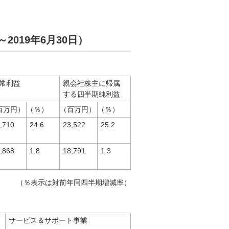
～2019年6月30日）
常利益
親会社株主に帰属
する四半期純利益
百万円）
（％）
（百万円）
（％）
,710
24.6
23,522
25.2
,868
1.8
18,791
1.3
（％表示は対前年同四半期増減率）
サービス＆サポート事業