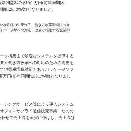
経常利益347億10百万円(前年同期比
同期比25.2%増)となりました。
光灯や水銀灯の生産終了、働き方改革関連法の施
たサイバー攻撃への対応、政府が推進する企業の
ーク構築まで最適なシステムを提供する
要や働き方改革への対応のための需要を
て消費税増税対応もありパッケージソフ
万円(前年同期比23.1%増)となりまし
ーシングサービス等により導入システム
オフィスサプライ通信販売事業「たのめ
合わせて売上高を着実に伸ばし、売上高は