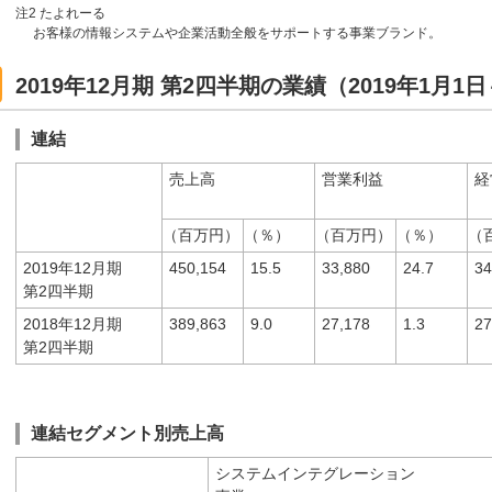
注2 たよれーる
お客様の情報システムや企業活動全般をサポートする事業ブランド。
2019年12月期 第2四半期の業績（2019年1月1日
連結
売上高
営業利益
経
（百万円）
（％）
（百万円）
（％）
（
2019年12月期
450,154
15.5
33,880
24.7
34
第2四半期
2018年12月期
389,863
9.0
27,178
1.3
27
第2四半期
連結セグメント別売上高
システムインテグレーション