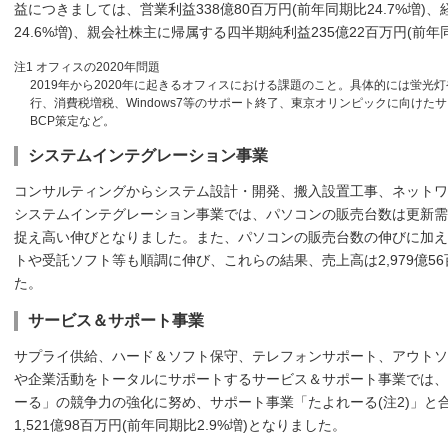
益につきましては、営業利益338億80百万円(前年同期比24.7%増)、
24.6%増)、親会社株主に帰属する四半期純利益235億22百万円(前年
注1 オフィスの2020年問題
2019年から2020年に起きるオフィスにおける課題のこと。具体的には蛍
行、消費税増税、Windows7等のサポート終了、東京オリンピックに向け
BCP策定など。
システムインテグレーション事業
コンサルティングからシステム設計・開発、搬入設置工事、ネットワ
システムインテグレーション事業では、パソコンの販売台数は更新需
捉え高い伸びとなりました。また、パソコンの販売台数の伸びに加え
トや受託ソフト等も順調に伸び、これらの結果、売上高は2,979億56百
た。
サービス＆サポート事業
サプライ供給、ハード＆ソフト保守、テレフォンサポート、アウトソ
や企業活動をトータルにサポートするサービス＆サポート事業では、
ーる」の競争力の強化に努め、サポート事業「たよれーる(注2)」と
1,521億98百万円(前年同期比2.9%増)となりました。