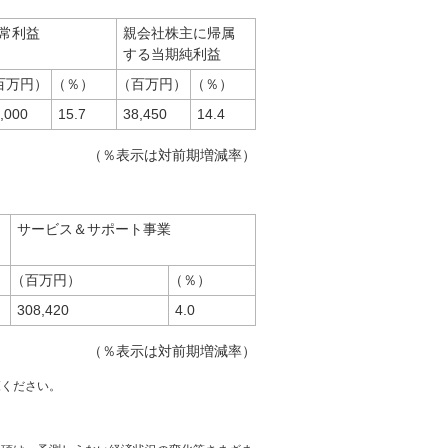
常利益
親会社株主に帰属
する当期純利益
百万円）
（％）
（百万円）
（％）
,000
15.7
38,450
14.4
（％表示は対前期増減率）
サービス＆サポート事業
（百万円）
（％）
308,420
4.0
（％表示は対前期増減率）
覧ください。