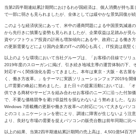
当第2四半期連結累計期間におけるわが国経済は、個人消費が持ち直
で一部に弱さも見られましたが、全体としては緩やかな景気回復が続
このような経済状況にあって、米中の通商問題による中国景気減速の
から先行きに慎重な姿勢も見られましたが、企業収益は足踏みが見ら
資やソフトウェア投資の計画も増加傾向にある中、政府による働き方
の更新需要などにより国内企業のITへの関心も高く、IT投資は底堅
以上のような環境において当社グループは、「お客様の目線でソリュ
2019年度のスローガンに掲げ、引き続き地域主導の運営体制の下、
対応すべく関係強化を図ってきました。本年は東京・大阪・名古屋を
く、働き方改革。」をテーマに実践ソリューションフェア2019を開催し
しIT需要の喚起に努めました。また日々の提案活動においては、「
供できる商材やサービスを組み合わせお客様のニーズに沿った付加価
で、不要な価格競争を避け収益性を損なわないよう努めました。なお
Windows 7搭載機の更新や働き方改革への対応について大きなパ
とのコミュニケーションを密にとり、調達に障害が生じないよう注意
より、良好な市場の需要を捉えパソコンの販売台数は前年同期に比べ
以上の結果、当第2四半期連結累計期間の売上高は、4,501億54百万円