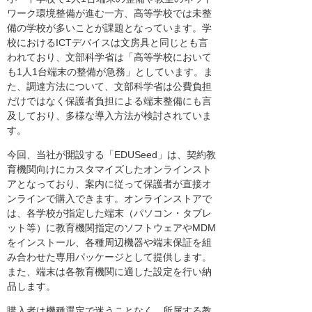
ワーク環境整備が進む一方、高等学校では未整
備の学校が多いことが課題となっています。学
校におけるICTデバイスは文房具と同じとも言
われており、文部科学省は「高等学校において
も1人1台端末の整備が急務」としています。ま
た、調達方法について、文部科学省は公費負担
だけではなく保護者負担による端末整備にも言
及しており、多様な導入方法が検討されていま
す。
今回、当社が開設する「EDUSeed」は、契約教
育機関向けにカスタマイズしたオンラインスト
アとなっており、案内に従って保護者が直接オ
ンラインで購入できます。オンラインストアで
は、各学校が指定した端末（パソコン・タブレ
ット等）に教育機関指定のソフトウェアやMDM
をインストール、各種周辺機器や端末保証を組
み合わせた専用パッケージとして提供します。
また、端末は各教育機関に適した設定を行い納
品します。
購入者は機種選定で迷うことなく、所属する教