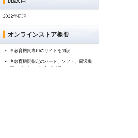
2022年初頭
オンラインストア概要
各教育機関専用のサイトを開設
各教育機関指定のハード、ソフト、周辺機
器をパッケージにして提供
各教育機関に適した設定をして出荷するの
で、納品後すぐに使用可能
サイトは多言語対応
購入者の状況に合わせた多様な決済手段
教育機関担当者の管理（決済）業務工数を
削減