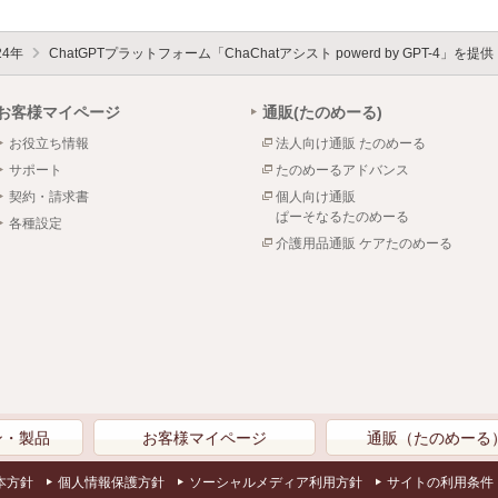
24年
ChatGPTプラットフォーム「ChaChatアシスト powerd by GPT-4」を提供
お客様マイページ
通販(たのめーる)
お役立ち情報
法人向け通販 たのめーる
サポート
たのめーるアドバンス
契約・請求書
個人向け通販
ぱーそなるたのめーる
各種設定
介護用品通販 ケアたのめーる
ン・製品
お客様マイページ
通販（たのめーる
本方針
個人情報保護方針
ソーシャルメディア利用方針
サイトの利用条件