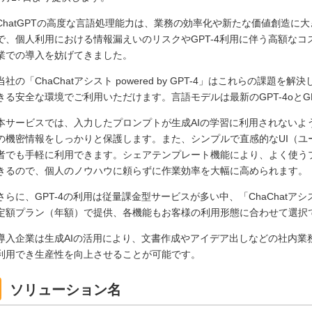
ChatGPTの高度な言語処理能力は、業務の効率化や新たな価値創造に
で、個人利用における情報漏えいのリスクやGPT-4利用に伴う高額な
業での導入を妨げてきました。
当社の「ChaChatアシスト powered by GPT-4」はこれらの課題
きる安全な環境でご利用いただけます。言語モデルは最新のGPT-4oとGPT
本サービスでは、入力したプロンプトが生成AIの学習に利用されないよ
の機密情報をしっかりと保護します。また、シンプルで直感的なUI（ユ
者でも手軽に利用できます。シェアテンプレート機能により、よく使う
きるので、個人のノウハウに頼らずに作業効率を大幅に高められます。
さらに、GPT-4の利用は従量課金型サービスが多い中、「ChaChatアシスト p
定額プラン（年額）で提供、各機能もお客様の利用形態に合わせて選択
導入企業は生成AIの活用により、文書作成やアイデア出しなどの社内業
利用でき生産性を向上させることが可能です。
ソリューション名