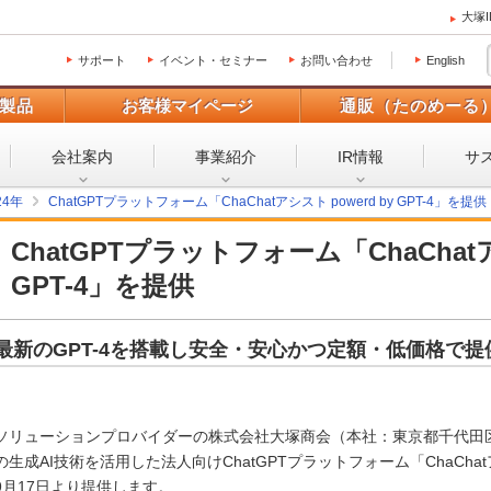
大塚
サポート
イベント・セミナー
お問い合わせ
English
製品
お客様マイページ
通販（たのめーる
会社案内
事業紹介
IR情報
サ
24年
ChatGPTプラットフォーム「ChaChatアシスト powerd by GPT-4」を提供
ChatGPTプラットフォーム「ChaChatア
GPT-4」を提供
最新のGPT-4を搭載し安全・安心かつ定額・低価格で提
ソリューションプロバイダーの株式会社大塚商会（本社：東京都千代田区
の生成AI技術を活用した法人向けChatGPTプラットフォーム「ChaChatアシスト
9月17日より提供します。