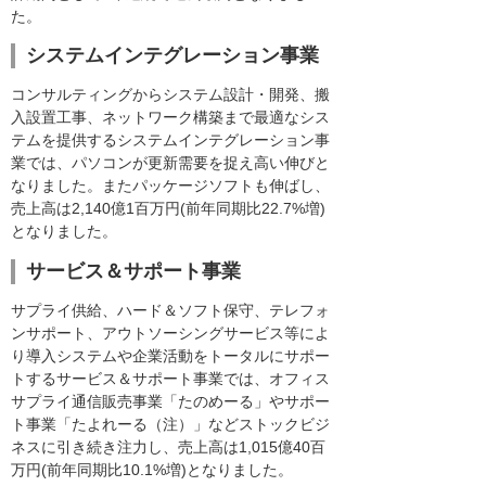
た。
システムインテグレーション事業
コンサルティングからシステム設計・開発、搬
入設置工事、ネットワーク構築まで最適なシス
テムを提供するシステムインテグレーション事
業では、パソコンが更新需要を捉え高い伸びと
なりました。またパッケージソフトも伸ばし、
売上高は2,140億1百万円(前年同期比22.7%増)
となりました。
サービス＆サポート事業
サプライ供給、ハード＆ソフト保守、テレフォ
ンサポート、アウトソーシングサービス等によ
り導入システムや企業活動をトータルにサポー
トするサービス＆サポート事業では、オフィス
サプライ通信販売事業「たのめーる」やサポー
ト事業「たよれーる（注）」などストックビジ
ネスに引き続き注力し、売上高は1,015億40百
万円(前年同期比10.1%増)となりました。