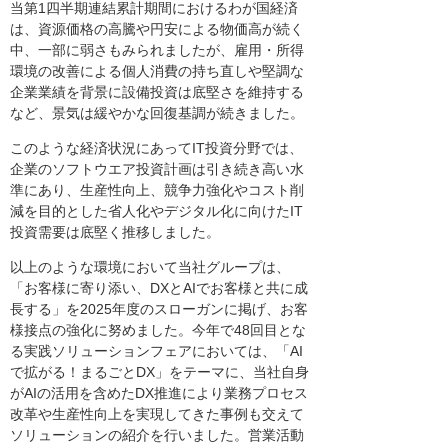
当第1四半期連結累計期間におけるわが国経済
は、資源価格の高騰や円安による物価高が続く
中、一部に弱さもみられましたが、雇用・所得
環境の改善による個人消費の持ち直しや堅調な
企業業績を背景に設備投資は底堅さを維持する
など、景気は緩やかな回復基調が続きました。
このような経済状況にあってIT投資分野では、
企業のソフトウエア投資計画は引き続き高い水
準にあり、生産性向上、競争力強化やコスト削
減を目的とした省人化やデジタル化に向けたIT
投資需要は底堅く推移しました。
以上のような環境において当社グループは、
「お客様に寄り添い、DXとAIでお客様と共に成
長する」を2025年度のスローガンに掲げ、お客
様接点の強化に努めました。今年で48回目とな
る実践ソリューションフェアにおいては、「AI
で拡がる！まるごとDX」をテーマに、当社自身
がAIの活用を含めたDX推進により業務プロセス
改革や生産性向上を実現してきた事例も交えて
ソリューションの紹介を行いました。営業活動