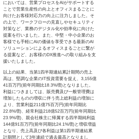
においては、営業プロセスをAIがサポートする
ことで営業生産性の向上とオフィスまるごとに
向けたお客様対応力の向上に注力しました。そ
の上で、ワークフローの見直しやセキュリティ
対策など、業務のデジタル化や効率化に向けた
提案を行いました。また、中堅・中小企業のお
客様でも手軽にAIの価値を享受できる最新のAI
ソリューションによるオフィスまるごとに繋が
る提案など、お客様のDX推進への取り組みを支
援いたしました。
以上の結果、当第1四半期連結累計期間の売上
高は、堅調な企業のIT投資需要を捉え、3,155億
41百万円(前年同期比18.3%増)となりました。
利益につきましては、販売費及び一般管理費は
増加したものの増収に伴う売上総利益の増加に
より、営業利益211億75百万円(前年同期比
22.8%増)、経常利益218億52百万円(前年同期比
23.9%増)、親会社株主に帰属する四半期純利益
144億91百万円(前年同期比24.1%増)と増収増益
となり、売上高及び各利益は第1四半期連結累
計期間として3年連続で過去最高となりまし