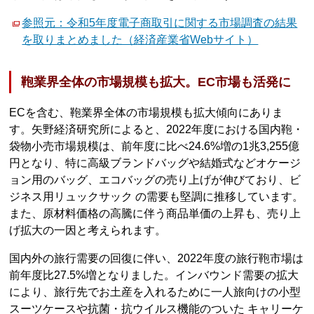
参照元：令和5年度電子商取引に関する市場調査の結果
を取りまとめました（経済産業省Webサイト）
鞄業界全体の市場規模も拡大。EC市場も活発に
ECを含む、鞄業界全体の市場規模も拡大傾向にありま
す。矢野経済研究所によると、2022年度における国内鞄・
袋物小売市場規模は、前年度に比べ24.6%増の1兆3,255億
円となり、特に高級ブランドバッグや結婚式などオケージ
ョン用のバッグ、エコバッグの売り上げが伸びており、ビ
ジネス用リュックサック の需要も堅調に推移しています。
また、原材料価格の高騰に伴う商品単価の上昇も、売り上
げ拡大の一因と考えられます。
国内外の旅行需要の回復に伴い、2022年度の旅行鞄市場は
前年度比27.5%増となりました。インバウンド需要の拡大
により、旅行先でお土産を入れるために一人旅向けの小型
スーツケースや抗菌・抗ウイルス機能のついた キャリーケ