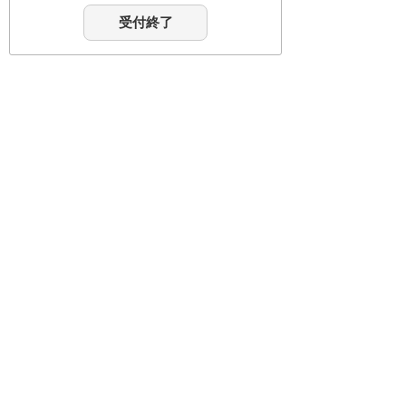
受付終了
札幌
東京 -立
埼玉
千葉
大阪
川
東京 -大
仙台
広島
福岡
森
会社名、製品名などは、各社または、各団体の
商標、もしくは登録商標です。
講演内容、タイトル、講師、セミナー会場は予
告なく変更する場合がありますのであらかじめ
ご了承ください。
ナビゲーションメニュー
イベント・セミナー