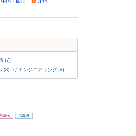
中国・四国
九州
(7)
(3)
エンジニアリング (4)
効率化
広島県