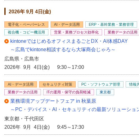
2026年 9月 4日(金)
電子化・ペーパーレス
AI・データ活用
ERP・基幹業務・業務管理
複合機・コピー機活用
営業・業務プロセス効率化
業務データの活用
kintoneではじめるオフィスまるごとDX・AI体感DAY
～広島でkintone相談するなら大塚商会じゃろ～
広島県・広島市
2026年 9月 4日(金) 9:30～17:00
AI・データ活用
セキュリティ対策
PC・ソフトウェア管理
情報
業務データの活用
ITの運用・保守の負荷軽減
東京都
業務環境アップデートフェア in 秋葉原
～PC・デバイス・AI・セキュリティの最新ソリューショ
東京都・千代田区
2026年 9月 4日(金) 9:45～17:30