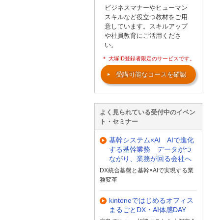
ビジネスマナーやヒューマン
スキルなど役立つ教材をご用
意しています。スキルアップ
や社員教育にご活用くださ
い。
＊ 大塚ID登録者限定のサービスです。
受講可能なコースを確認
よく見られている受付中のイベン
ト・セミナー
基幹システム×AI AIで進化
する基幹業務 データがつ
ながり、業務が回る会社へ
DX統合基盤と基幹×AIで実現する業
務変革
kintoneではじめるオフィス
まるごとDX・AI体感DAY