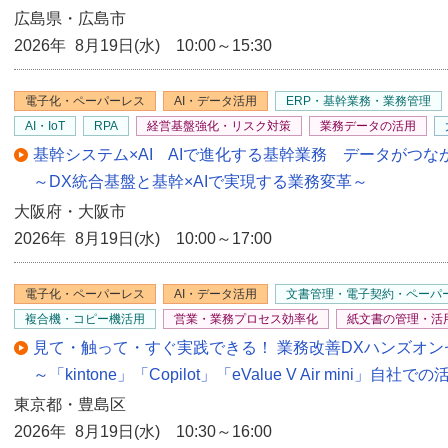
広島県・広島市
2026年 8月19日(水) 10:00～15:30
電子化・ペーパーレス
AI・データ活用
ERP・基幹業務・業務管理
AI・IoT
RPA
経営基盤強化・リスク対策
業務データの活用
基幹システム×AI AIで進化する基幹業務 データがつ
～DX統合基盤と基幹×AIで実現する業務変革～
大阪府・大阪市
2026年 8月19日(水) 10:00～17:00
電子化・ペーパーレス
AI・データ活用
文書管理・電子契約・ペーパ
複合機・コピー機活用
営業・業務プロセス効率化
紙文書の管理・活
見て・触って・すぐ実践できる！ 業務改善DXハンズオン
～「kintone」「Copilot」「eValue V Air min
東京都・豊島区
2026年 8月19日(水) 10:30～16:00