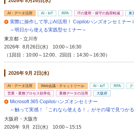
2026年 8月26日(水)
AI・データ活用
AI・IoT
RPA
ITの運用・保守の負荷軽減
東
実際に操作して学ぶAI活用！ Copilotハンズオンセミナー i
～明日から使える実践型セミナー～
東京都・立川市
2026年 8月26日(水) 10:00～16:30
（1回目：10:00～12:00、2回目：14:30～16:30）
2026年 9月 2日(水)
AI・データ活用
Web会議・チャットツール
AI・IoT
RPA
ク
営業・業務プロセス効率化
業務データの活用
大阪府
Microsoft 365 Copilotハンズオンセミナー
～触って実感！「これなら使える！」がその場で見つか
大阪府・大阪市
2026年 9月 2日(水) 10:00～15:15