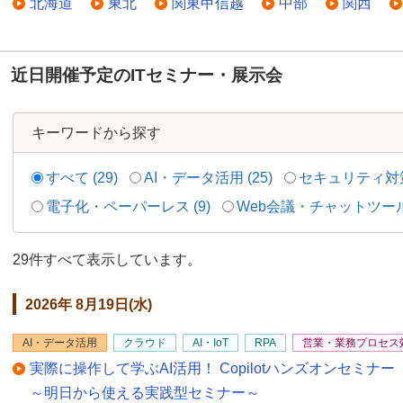
北海道
東北
関東甲信越
中部
関西
近日開催予定のITセミナー・展示会
キーワードから探す
すべて (29)
AI・データ活用 (25)
セキュリティ対策 
電子化・ペーパーレス (9)
Web会議・チャットツール 
29件すべて表示しています。
2026年 8月19日(水)
AI・データ活用
クラウド
AI・IoT
RPA
営業・業務プロセス
実際に操作して学ぶAI活用！ Copilotハンズオンセミナー
～明日から使える実践型セミナー～