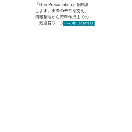
「Gen Presentation」を解説
します。実際のデモを交え、
情報整理から資料作成までの
一気通貫ワークフローを体験
ページID：00307333
いただけます。企業向けセキ
ュリティ設計についても説明
します。
【活用編】Quickスキャン Plusの「意外と便
利な機能」をご紹介
Quickスキャン Plus、ファイ
ル名付けだけでのご利用にな
っていませんか？ 実は、日々
の業務をもっと効率化できる
便利な機能が数多く備わって
います。せっかく導入いただ
いたQuickスキャン Plusをよ
り効果的に活用し、業務効率
の向上につなげてみません
か？ 本セミナーでは、実機を
交えながら、基本的な機能か