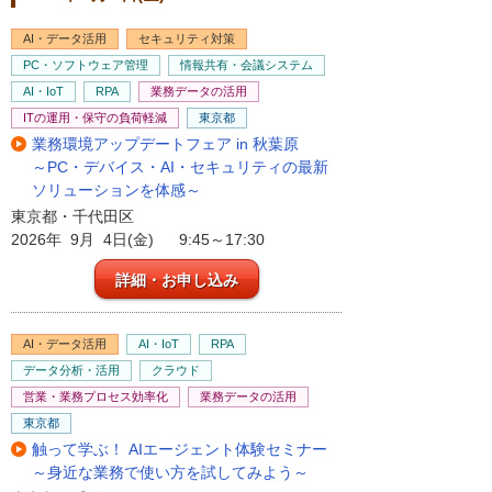
AI・データ活用
セキュリティ対策
PC・ソフトウェア管理
情報共有・会議システム
AI・IoT
RPA
業務データの活用
ITの運用・保守の負荷軽減
東京都
業務環境アップデートフェア in 秋葉原
～PC・デバイス・AI・セキュリティの最新
ソリューションを体感～
東京都・千代田区
2026年 9月 4日(金) 9:45～17:30
詳細・お申し込み
AI・データ活用
AI・IoT
RPA
データ分析・活用
クラウド
営業・業務プロセス効率化
業務データの活用
東京都
触って学ぶ！ AIエージェント体験セミナー
～身近な業務で使い方を試してみよう～