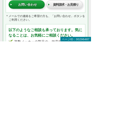
お問い合わせ
資料請求・お見積り
＊メールでの連絡をご希望の方も、「お問い合わせ」ボタンを
ご利用ください。
以下のようなご相談も承っております。気に
なることは、お気軽にご相談ください。
ページID：00296487
複数メーカーの製品の一括見積り
オプション機器との同時見積り・購入
複数台購入時の価格相談
導入前のコストシミュレーション
距離や角度、色味などの調整
レンタルやリース など
何から相談したらよいのか分からない方はこ
ちら（ITよろず相談窓口）
製品カテゴリー情報
プロジェクター
モニター・ディスプレイ