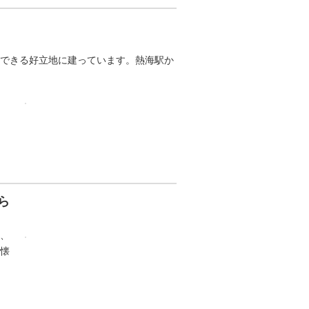
できる好立地に建っています。熱海駅か
）
ら
、
懐