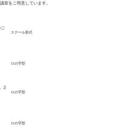
会議室をご用意しています。
のご
スクール形式
ロの字型
。2
ロの字型
ロの字型