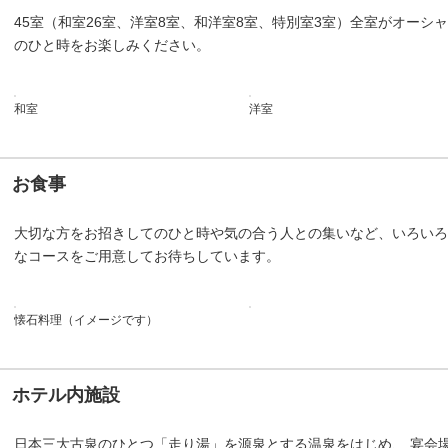
45室（和室26室、洋室8室、和洋室8室、特別室3室）全室がオー
のひと時をお楽しみください。
和室
洋室
お食事
大切な方をお招きしてのひと時や気の合う人との集いなど、いろいろ
なコースをご用意してお待ちしています。
懐石料理（イメージです）
ホテル内施設
日本三大古泉のひとつ「走り湯」を源泉とする温泉をはじめ、 宴会