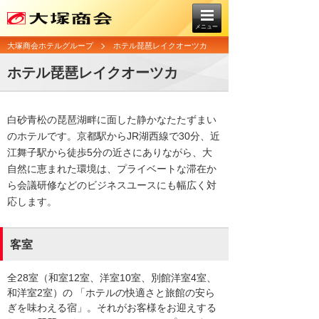
メニュー
大塚商会ホテルグループ
ホテル琵琶レイクオーツカ
ホテル琵琶レイクオーツカ
白砂青松の琵琶湖畔に面した静かなたたずまい
のホテルです。京都駅からJR湖西線で30分、近
江舞子駅から徒歩5分の近さにありながら、大
自然に恵まれた環境は、プライベートな滞在か
ら会議研修などのビジネスユースにも幅広く対
応します。
客室
全28室（和室12室、洋室10室、別館洋室4室、
和洋室2室）の 「ホテルの快適さと旅館の安ら
ぎを味わえる宿」。それがお客様をお迎えする