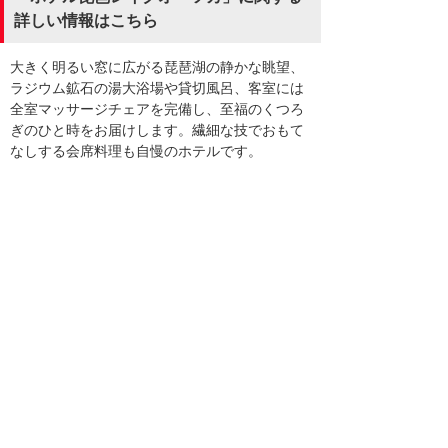
詳しい情報はこちら
大きく明るい窓に広がる琵琶湖の静かな眺望、
ラジウム鉱石の湯大浴場や貸切風呂、客室には
全室マッサージチェアを完備し、至福のくつろ
ぎのひと時をお届けします。繊細な技でおもて
なしする会席料理も自慢のホテルです。
ホテル琵琶レイクオーツカ 公式サイト
まずはお気軽にご相談ください。
お問い合わせいただければ、お客
様のご要望を詳細にヒアリング。
過去の実施例などを元に、ベスト
なプランを立案、ご提案します。
ホテル琵琶レイクオーツカ
0120-084-205