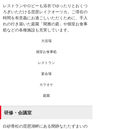
レストランやロビーも浴衣でゆったりとおくつ
ろぎいただける琵琶レイクオーツカ。ご滞在の
時間を有意義にお過ごしいただくために、手入
れの行き届いた庭園「閑雅の庭」や個室お食事
処などの各種施設も充実しています。
大浴場
個室お食事処
レストラン
宴会場
カラオケ
庭園
研修・会議室
白砂青松の琵琶湖畔にある閑静なたたずまいの