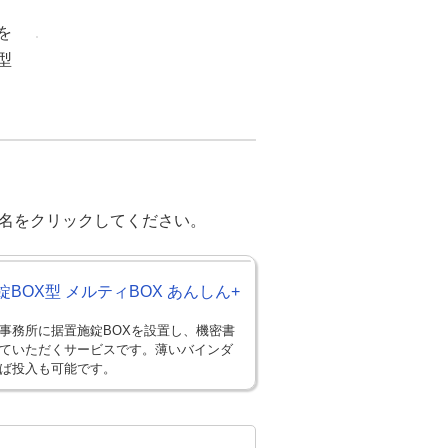
を
型
名をクリックしてください。
錠BOX型 メルティBOX あんしん+
事務所に据置施錠BOXを設置し、機密書
ていただくサービスです。薄いバインダ
ば投入も可能です。