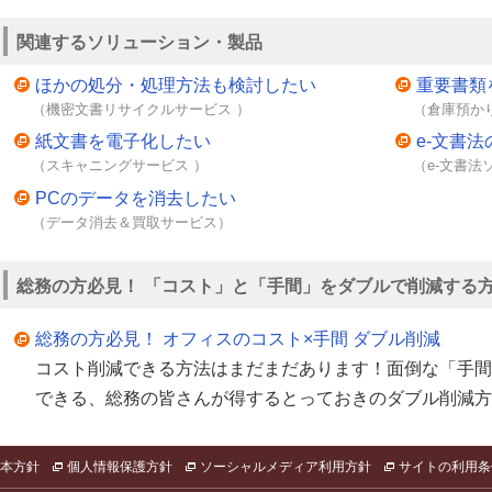
関連するソリューション・製品
ほかの処分・処理方法も検討したい
重要書類
（機密文書リサイクルサービス ）
（倉庫預か
紙文書を電子化したい
e-文書
（スキャニングサービス ）
（e-文書法
PCのデータを消去したい
（データ消去＆買取サービス）
総務の方必見！ 「コスト」と「手間」をダブルで削減する
総務の方必見！ オフィスのコスト×手間 ダブル削減
コスト削減できる方法はまだまだあります！面倒な「手間
できる、総務の皆さんが得するとっておきのダブル削減方
本方針
個人情報保護方針
ソーシャルメディア利用方針
サイトの利用条