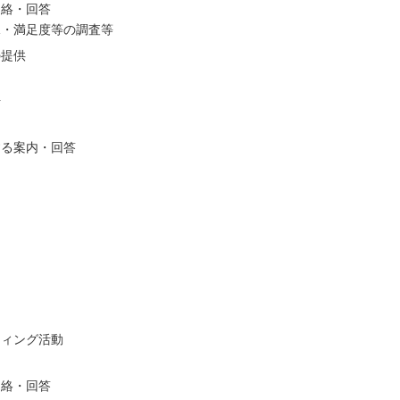
連絡・回答
況・満足度等の調査等
の提供
析
する案内・回答
ティング活動
連絡・回答