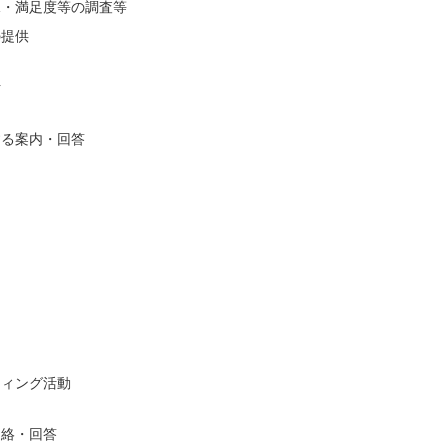
況・満足度等の調査等
の提供
析
する案内・回答
ティング活動
連絡・回答