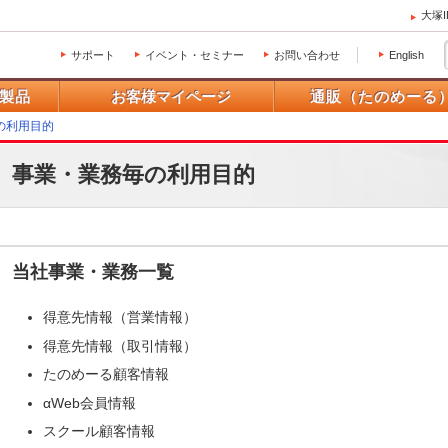
大塚
サポート
イベント・セミナー
お問い合わせ
English
製品
お客様マイページ
通販（たのめーる
の利用目的
事業・業務毎の利用目的
当社事業・業務一覧
得意先情報（営業情報）
得意先情報（取引情報）
たのめーる顧客情報
αWeb会員情報
スクール顧客情報