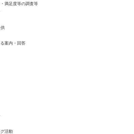
況・満足度等の調査等
析
提供
する案内・回答
析
ング活動