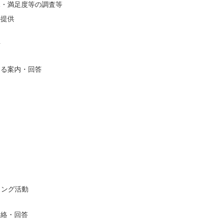
況・満足度等の調査等
の提供
析
する案内・回答
ィング活動
連絡・回答