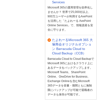
Services
Microsoft 365の運用管理を効率化し
ませんか？ 世界で25,000社以上、
900万ユーザーが利用するAvePoint
を活用した「たよれーる AvePoint
Online Services」で、情報資産を安
全に守ります。
たよれーるMicrosoft 365 大
塚商会オリジナルオプショ
ン Barracuda Cloud to
Cloud Backup（CCB）
Barracuda Cloud to Cloud Backupで
Microsoft 365におけるクラウド上に
あるデータをバックアップします。
Microsoft Teams、SharePoint
Online、OneDrive for Business、
Exchange Onlineを含むMicrosoft
365データを容量・期間ともに無制
限にバックアップが可能で退職者の
データも保存が可能です。