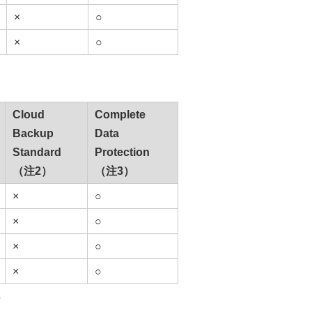
×
○
×
○
Cloud
Complete
Backup
Data
Standard
Protection
（注2）
（注3）
×
○
×
○
×
○
×
○
限）