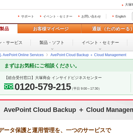
大塚
サポート
イベント・セミナー
お問い合わせ
English
製品
お客様マイページ
通販（たのめーる
ン・
サービス
製品・ソフト
イベント・
セミナー
ePoint Online Services
AvePoint Cloud Backup ＋ Cloud Management
まずはお気軽にご相談ください。
【総合受付窓口】
大塚商会 インサイドビジネスセンター
0120-579-215
（平日 9:00～17:30）
AvePoint Cloud Backup ＋ Cloud Manage
データ保護と運用管理を、一つのサービスで