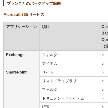
プランごとのバックアップ範囲
Microsoft 365 サービス
アプリケーション
項目
Cl
Ba
Co
（
Exchange
フォルダ
○
アイテム
○
SharePoint
サイト
○
リスト／ライブラリ
○
フォルダ
○
ドキュメント／アイテム
○
権限
○