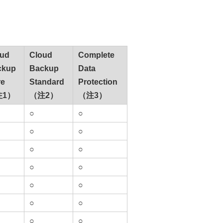
oud
Cloud
Complete
ckup
Backup
Data
re
Standard
Protection
注1）
（注2）
（注3）
○
○
○
○
○
○
○
○
○
○
○
○
○
○