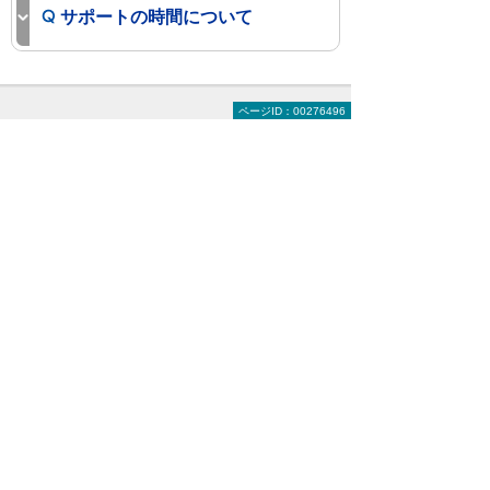
サポートの時間について
ページID：00276496
まずはお気軽にご相談ください。
製品の選定やお見積りなど、お客
様のお悩みにお応えします。まず
はお気軽にご相談ください。
【総合受付窓口】
大塚商会 インサイドビジネスセンター
0120-579-215
（平日 9:00～17:30）
お問い合わせ
資料請求・お見積り
＊メールでの連絡をご希望の方も、お問い合わせボタンをご利
用ください。
以下のようなご相談でもお客様に寄り添い、