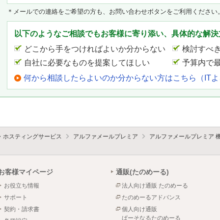
＊メールでの連絡をご希望の方も、お問い合わせボタンをご利用ください
以下のようなご相談でもお客様に寄り添い、具体的な解決
どこから手をつければよいか分からない
検討すべ
自社に必要なものを提案してほしい
予算内で
何から相談したらよいのか分からない方はこちら（IT
・ホスティングサービス
アルファメールプレミア
アルファメールプレミア 
お客様マイページ
通販(たのめーる)
お役立ち情報
法人向け通販 たのめーる
サポート
たのめーるアドバンス
契約・請求書
個人向け通販
ぱーそなるたのめーる