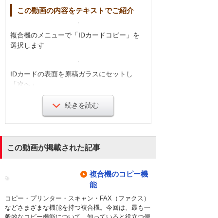
この動画の内容をテキストでご紹介
複合機のメニューで「IDカードコピー」を
選択します
IDカードの表面を原稿ガラスにセットし
「次へ」
続きを読む
「スタート」を押してスキャンします
IDカードの裏面も同様にスキャンします
この動画が掲載された記事
表面と裏面が自動で上下にレイアウトされ
複合機のコピー機
て出力されます
能
コピー・プリンター・スキャン・FAX（ファクス）
などさまざまな機能を持つ複合機。今回は、最も一
複数回コピーする手間が省けて、印刷コス
般的なコピー機能について、知っていると役立つ便