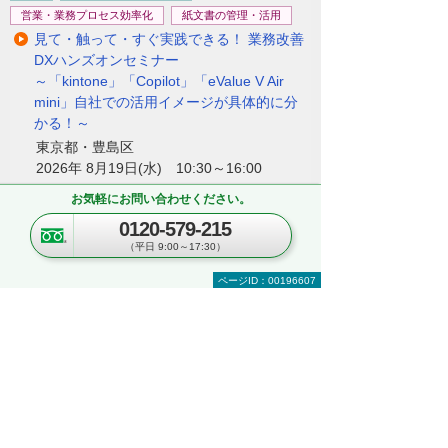
営業・業務プロセス効率化
紙文書の管理・活用
見て・触って・すぐ実践できる！ 業務改善
DXハンズオンセミナー
～「kintone」「Copilot」「eValue V Air
mini」自社での活用イメージが具体的に分
かる！～
東京都・豊島区
2026年 8月19日(水) 10:30～16:00
お気軽にお問い合わせください。
セキュリティ
複合機・コピー機活用
0120-579-215
情報共有・会議システム
（平日 9:00～17:30）
ネットワーク環境の構築・改善
業務データの活用
ページID：00196607
kintoneハンズオンセミナー＆オフィスツア
ー
～kintoneの実機を体験！ ＆実際のオフィス
をツアー形式でご案内～
埼玉県・さいたま市
2026年 8月25日(火) 10:00～16:30
ナビゲーションメニュー