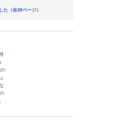
した（全28ページ）
性
）
能の
ょ
な
の
。