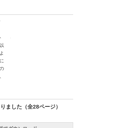
す
ト
以
よ
に
の
、
りました（全28ページ）