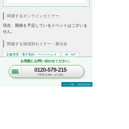
関連するオンラインセミナー
現在、開催を予定しているイベントはございま
せん。
関連する地域別セミナー・展示会
文書管理・電子契約・ペーパーレス
AI・IoT
お気軽にお問い合わせください。
RPA
複合機・コピー機活用
営業・業務プロセス効率化
紙文書の管理・活用
0120-579-215
見て・触って・すぐ実践できる！ 業務改善
（平日 9:00～17:30）
DXハンズオンセミナー
ページID：00201643
～「kintone」「Copilot」「eValue V Air
mini」自社での活用イメージが具体的に分
かる！～
東京都・豊島区
2026年 8月19日(水) 10:30～16:00
セキュリティ
複合機・コピー機活用