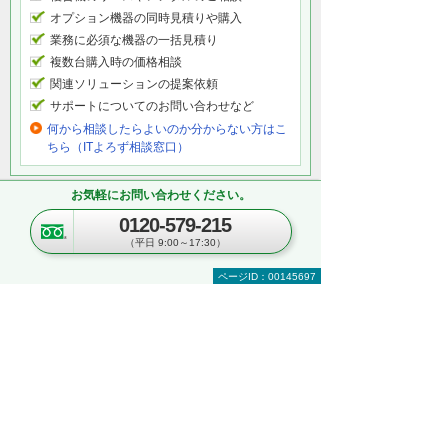
オプション機器の同時見積りや購入
業務に必須な機器の一括見積り
複数台購入時の価格相談
関連ソリューションの提案依頼
サポートについてのお問い合わせなど
何から相談したらよいのか分からない方はこ
ちら（ITよろず相談窓口）
お気軽にお問い合わせください。
関連するオンラインセミナー
0120-579-215
現在、開催を予定しているイベントはございま
（平日 9:00～17:30）
せん。
ページID：00145697
関連する地域別セミナー・展示会
文書管理・電子契約・ペーパーレス
AI・IoT
RPA
複合機・コピー機活用
営業・業務プロセス効率化
紙文書の管理・活用
見て・触って・すぐ実践できる！ 業務改善
DXハンズオンセミナー