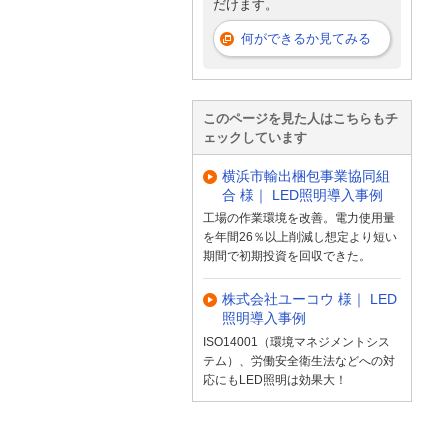
だけます。
何ができるか見てみる
このページを見た人はこちらもチ
ェックしています
横浜市輸出梱包事業協同組
合 様｜ LED照明導入事例
工場の作業環境を改善。電力使用量
を年間26％以上削減し想定より短い
期間で初期投資を回収できた。
株式会社ユーコウ 様｜ LED
照明導入事例
ISO14001（環境マネジメントシス
テム）、労働安全衛生法などへの対
応にもLED照明は効果大！