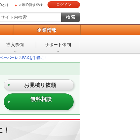
ログイン
IDとは
大塚ID新規登録
）
企業情報
導入事例
サポート体制
ペーパーレスFAXを手軽に！
お見積り依頼
無料相談
に！